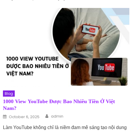
Blog
1000 View YouTube Được Bao Nhiêu Tiền Ở Việt
Nam?
Author
Posted on
admin
October 6, 2025
Làm YouTube không chỉ là niềm đam mê sáng tạo nội dung