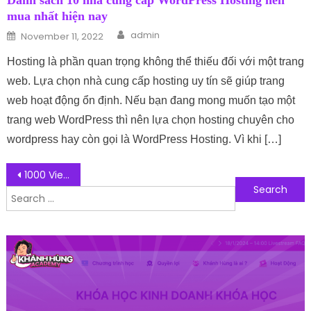
Danh sách 10 nhà cung cấp WordPress Hosting nên
mua nhất hiện nay
Author
Posted on
admin
November 11, 2022
Hosting là phần quan trọng không thể thiếu đối với một trang
web. Lựa chọn nhà cung cấp hosting uy tín sẽ giúp trang
web hoạt động ổn định. Nếu bạn đang mong muốn tạo một
trang web WordPress thì nên lựa chọn hosting chuyên cho
wordpress hay còn gọi là WordPress Hosting. Vì khi […]
Post navigation
1000 View YouTube Được Bao Nhiêu Tiền Ở Việt Nam?
Search for:
Follow