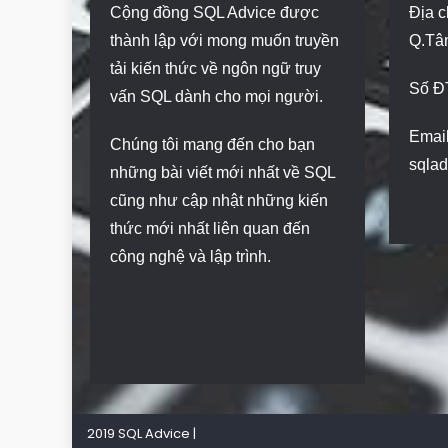
Cộng đồng SQL Advice được
Địa c
thành lập với mong muốn truyền
Q.Tâ
tải kiến thức về ngôn ngữ truy
Số Đ
vấn SQL dành cho mọi người.
Email
Chúng tôi mang đến cho bạn
sqla
những bài viết mới nhất về SQL
cũng như cập nhật những kiến
thức mới nhất liên quan đến
công nghệ và lập trình.
2019 SQL Advice
|