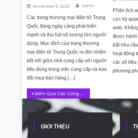
Author
Posted on
admin
November 8, 2022
Phân tích w
Các trang thương mại điện tử Trung
cực kỳ quan
Quốc đang ngày càng phát triển
web. Không
mạnh và thu hút số lượng lớn người
được hành 
dùng. Mục đích của trang thương
bắt nhu cầ
mại điện tử Trung Quốc ra đời nhằm
hoạt động t
kết nối giữa nhà cung cấp với người
các số liệu
tiêu dùng trong việc cung cấp và trao
phương pháp
đổi mua bán hàng […]
Post navigation
Điểm Qua Các Công Cụ SEO YouTube Hiệu Quả, Lên Top Nhanh
GIỚI THIỆU
T