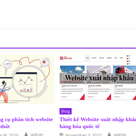
Blog
g cụ phân tích website
Thiết kế Website xuất nhập khẩ
nhất
hàng hóa quốc tế
Author
Author
n
Posted on
admin
admin
 16, 2020
November 3, 2022