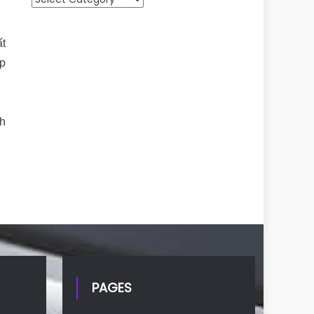
g
ất
ệp
nh
PAGES