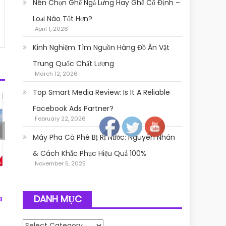
Nên Chọn Ghế Ngả Lưng Hay Ghế Cố Định –
Loại Nào Tốt Hơn?
April 1, 2026
Kinh Nghiệm Tìm Nguồn Hàng Đồ Ăn Vặt
Trung Quốc Chất Lượng
March 12, 2026
Top Smart Media Review: Is It A Reliable
Follow
Facebook Ads Partner?
February 22, 2026
Máy Pha Cà Phê Bị Rỉ Nước: Nguyên Nhân
& Cách Khắc Phục Hiệu Quả 100%
November 5, 2025
DANH MỤC
u
Danh mục