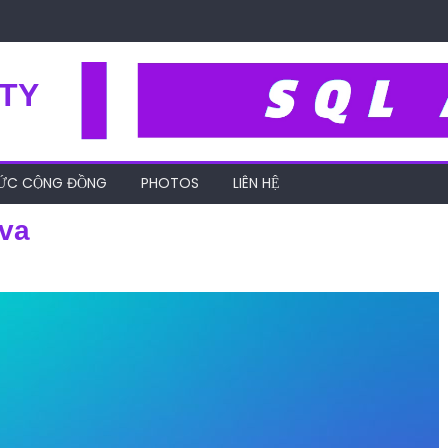
TY
HỨC CỘNG ĐỒNG
PHOTOS
LIÊN HỆ
va
cu-seo-youtube-canva