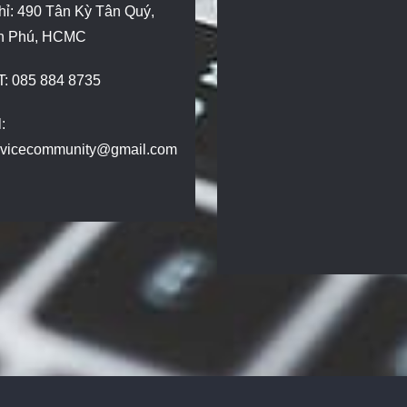
hỉ: 490 Tân Kỳ Tân Quý,
n Phú, HCMC
T: 085 884 8735
:
dvicecommunity@gmail.com