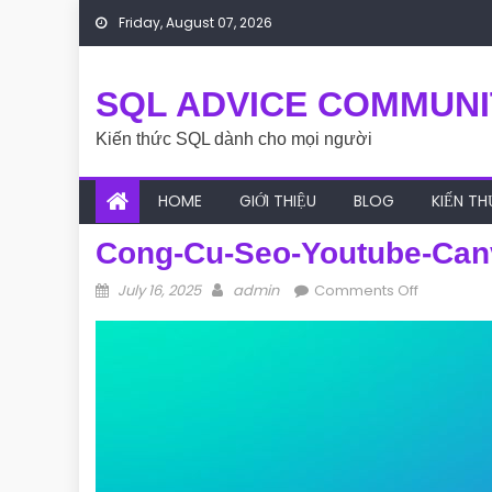
Skip to content
Friday, August 07, 2026
SQL ADVICE COMMUNI
Kiến thức SQL dành cho mọi người
HOME
GIỚI THIỆU
BLOG
KIẾN T
Cong-Cu-Seo-Youtube-Can
Posted on
Author
on cong-
July 16, 2025
admin
Comments Off