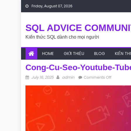
Skip to content
Friday, August 07, 2026
SQL ADVICE COMMUNI
Kiến thức SQL dành cho mọi người
HOME
GIỚI THIỆU
BLOG
KIẾN T
Cong-Cu-Seo-Youtube-Tub
Posted on
Author
on cong-
July 16, 2025
admin
Comments Off