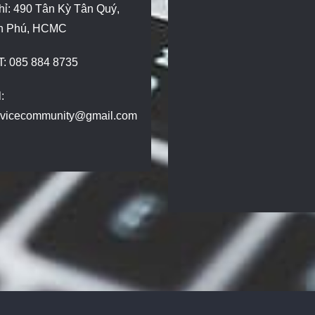
hỉ: 490 Tân Kỳ Tân Quý,
n Phú, HCMC
T: 085 884 8735
:
dvicecommunity@gmail.com