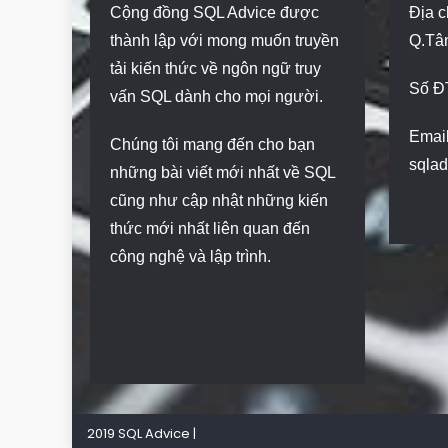
Cộng đồng SQL Advice được
Địa c
thành lập với mong muốn truyền
Q.Tâ
tải kiến thức về ngôn ngữ truy
Số Đ
vấn SQL dành cho mọi người.
Email
Chúng tôi mang đến cho bạn
sqla
những bài viết mới nhất về SQL
cũng như cập nhật những kiến
thức mới nhất liên quan đến
công nghệ và lập trình.
2019 SQL Advice
|