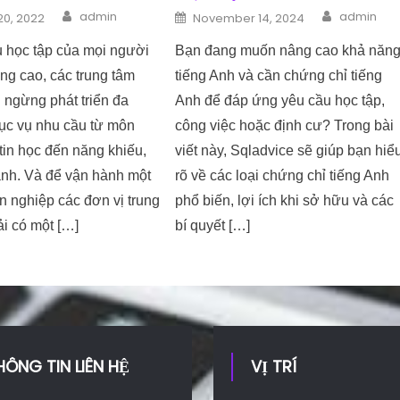
Author
Author
n
Posted on
admin
admin
20, 2022
November 14, 2024
u học tập của mọi người
Bạn đang muốn nâng cao khả năn
ng cao, các trung tâm
tiếng Anh và cần chứng chỉ tiếng
 ngừng phát triển đa
Anh để đáp ứng yêu cầu học tập,
ục vụ nhu cầu từ môn
công việc hoặc định cư? Trong bài
tin học đến năng khiếu,
viết này, Sqladvice sẽ giúp bạn hiể
nh. Và để vận hành một
rõ về các loại chứng chỉ tiếng Anh
 nghiệp các đơn vị trung
phổ biến, lợi ích khi sở hữu và các
i có một […]
bí quyết […]
HÔNG TIN LIÊN HỆ
VỊ TRÍ