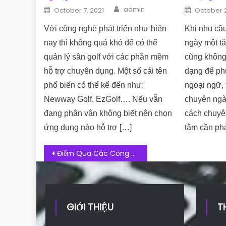
Author
Posted on
Posted o
admin
October 7, 2021
October 
Với công nghệ phát triển như hiện
Khi nhu cầ
nay thì không quá khó để có thể
ngày một tă
quản lý sân golf với các phần mềm
cũng không
hỗ trợ chuyên dụng. Một số cái tên
dạng để ph
phổ biến có thể kể đến như:
ngoại ngữ, 
Newway Golf, EzGolf…. Nếu vẫn
chuyên ngà
đang phân vân không biết nên chọn
cách chuyên
ứng dụng nào hỗ trợ […]
tâm cần phả
Post navigation
Điểm Qua Các Công Cụ SEO YouTube Hiệu Quả, Lên Top Nhanh
GIỚI THIỆU
T