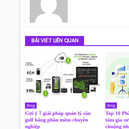
BÀI VIẾT LIÊN QUAN
Blog
Blog
Gợi ý 7 giải pháp quản lý sân
Top 10 Ph
golf bằng phần mềm chuyên
tâm gia sư
nghiệp
chuộng nh