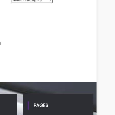
g
u
PAGES