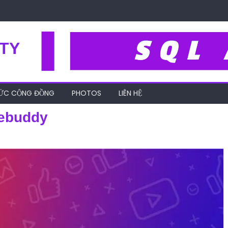
TY
HỨC CỘNG ĐỒNG
PHOTOS
LIÊN HỆ
ebuddy
cu-seo-youtube-tubebuddy