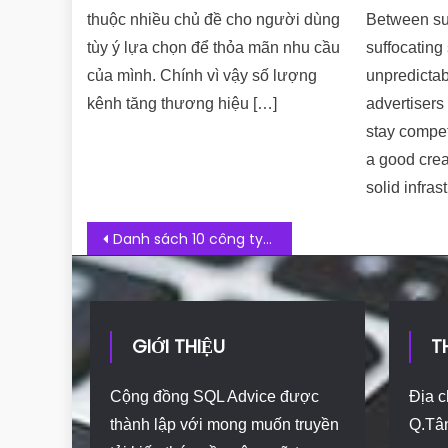
thuộc nhiều chủ đề cho người dùng
Between su
tùy ý lựa chọn để thỏa mãn nhu cầu
suffocating
của mình. Chính vì vậy số lượng
unpredictabl
kênh tăng thương hiệu […]
advertisers 
stay compet
a good crea
solid infras
Post navigation
Danh sách 10 công ty tư vấn Digital Marketing uy tín, hiệu quả
GIỚI THIỆU
T
Cộng đồng SQL Advice được
Địa c
thành lập với mong muốn truyền
Q.Tâ