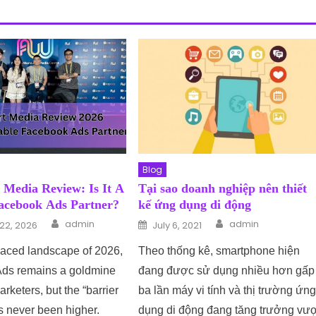
Blog
 Media Review: Is It A
Tại sao doanh nghiệp nên thiết
Facebook Ads Partner?
kế ứng dụng di động
Author
Author
n
Posted on
admin
admin
22, 2026
July 6, 2021
-paced landscape of 2026,
Theo thống kê, smartphone hiện
ds remains a goldmine
đang được sử dụng nhiều hơn gấp
marketers, but the “barrier
ba lần máy vi tính và thị trường ứn
as never been higher.
dụng di động đang tăng trưởng vượ