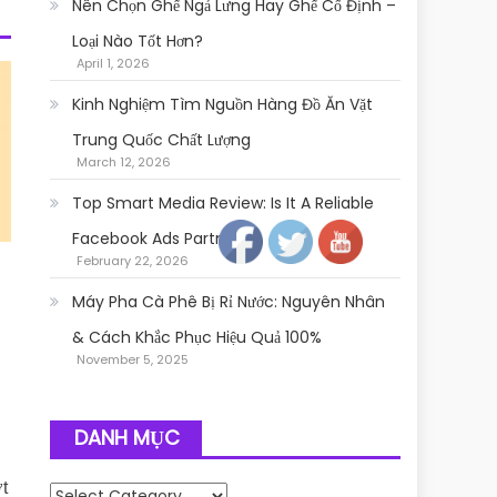
Nên Chọn Ghế Ngả Lưng Hay Ghế Cố Định –
Loại Nào Tốt Hơn?
April 1, 2026
Kinh Nghiệm Tìm Nguồn Hàng Đồ Ăn Vặt
Trung Quốc Chất Lượng
March 12, 2026
Follow
Top Smart Media Review: Is It A Reliable
Facebook Ads Partner?
February 22, 2026
Máy Pha Cà Phê Bị Rỉ Nước: Nguyên Nhân
& Cách Khắc Phục Hiệu Quả 100%
November 5, 2025
DANH MỤC
g
t
Danh mục