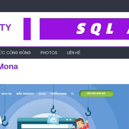
TY
HỨC CỘNG ĐỒNG
PHOTOS
LIÊN HỆ
-Mona
vu-digital-marketing-mona