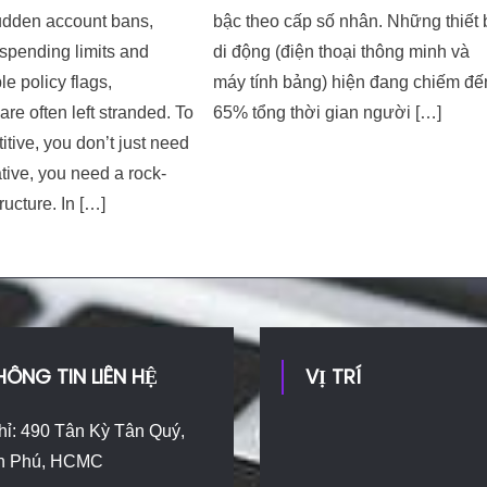
dden account bans,
bậc theo cấp số nhân. Những thiết 
 spending limits and
di động (điện thoại thông minh và
e policy flags,
máy tính bảng) hiện đang chiếm đế
are often left stranded. To
65% tổng thời gian người […]
itive, you don’t just need
tive, you need a rock-
tructure. In […]
HÔNG TIN LIÊN HỆ
VỊ TRÍ
hỉ: 490 Tân Kỳ Tân Quý,
n Phú, HCMC