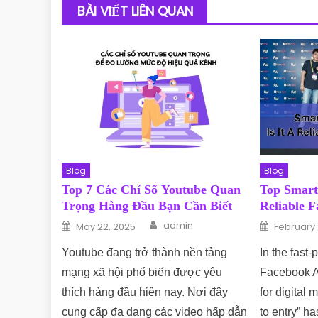
BÀI VIẾT LIÊN QUAN
Blog
Blog
Top 7 Các Chỉ Số Youtube Quan
Top Smart
Trọng Hàng Đầu Bạn Cần Biết
Reliable 
Author
Posted on
Posted o
admin
May 22, 2025
February 
Youtube đang trở thành nền tảng
In the fast
mạng xã hội phổ biến được yêu
Facebook A
thích hàng đầu hiện nay. Nơi đây
for digital 
cung cấp đa dạng các video hấp dẫn
to entry” h