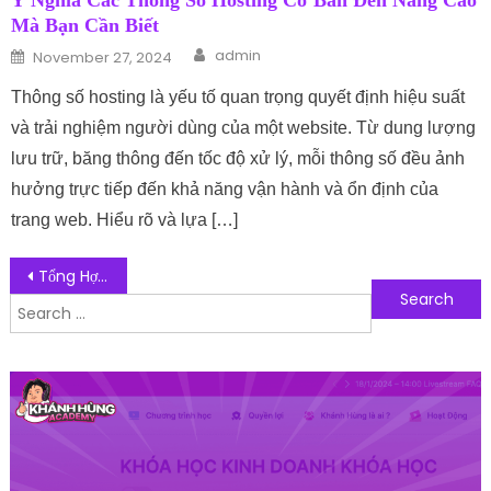
Ý Nghĩa Các Thông Số Hosting Cơ Bản Đến Nâng Cao
Mà Bạn Cần Biết
Author
Posted on
admin
November 27, 2024
Thông số hosting là yếu tố quan trọng quyết định hiệu suất
và trải nghiệm người dùng của một website. Từ dung lượng
lưu trữ, băng thông đến tốc độ xử lý, mỗi thông số đều ảnh
hưởng trực tiếp đến khả năng vận hành và ổn định của
trang web. Hiểu rõ và lựa […]
Post navigation
Tổng Hợp Top 8 Cung Đường Phượt Ven Biển Đẹp Nhất Việt Nam
Search for:
Follow