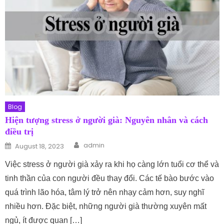
Blog
Hiện tượng stress ở người già: Nguyên nhân và cách
điều trị
Author
Posted on
admin
August 18, 2023
Việc stress ở người già xảy ra khi họ càng lớn tuổi cơ thể và
tinh thần của con người đều thay đổi. Các tế bào bước vào
quá trình lão hóa, tâm lý trở nên nhạy cảm hơn, suy nghĩ
nhiều hơn. Đặc biệt, những người già thường xuyên mất
ngủ, ít được quan […]