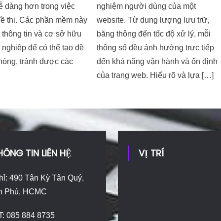
ễ dàng hơn trong việc
nghiệm người dùng của một
đề thi. Các phần mềm này
website. Từ dung lượng lưu trữ,
 thông tin và cơ sở hữu
băng thông đến tốc độ xử lý, mỗi
 nghiệp để có thể tạo đề
thông số đều ảnh hưởng trực tiếp
hóng, tránh được các
đến khả năng vận hành và ổn định
của trang web. Hiểu rõ và lựa […]
HÔNG TIN LIÊN HỆ
VỊ TRÍ
hỉ: 490 Tân Kỳ Tân Quý,
n Phú, HCMC
T: 085 884 8735