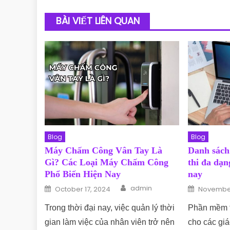
BÀI VIẾT LIÊN QUAN
Blog
Blog
Máy Chấm Công Vân Tay Là
Danh sách
Gì? Các Loại Máy Chấm Công
thi đa dạn
Phổ Biến Hiện Nay
nay
Author
Posted on
Posted o
admin
October 17, 2024
November
Trong thời đại nay, việc quản lý thời
Phần mềm tạ
gian làm việc của nhân viên trở nên
cho các giá