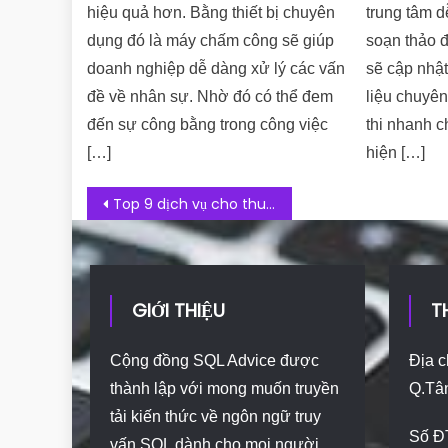
hiệu quả hơn. Bằng thiết bị chuyên
trung tâm d
dụng đó là máy chấm công sẽ giúp
soạn thảo 
doanh nghiệp dễ dàng xử lý các vấn
sẽ cập nhật
đề về nhân sự. Nhờ đó có thể đem
liệu chuyên
đến sự công bằng trong công việc
thi nhanh c
[…]
hiện […]
Post navigation
Top 9 dịch vụ cho thuê Hosting miễn phí chất lượng và hiệu quả
GIỚI THIỆU
T
Cộng đồng SQL Advice được
Địa c
thành lập với mong muốn truyền
Q.Tâ
tải kiến thức về ngôn ngữ truy
Số Đ
vấn SQL dành cho mọi người.