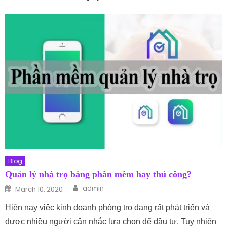
Blog
Quản lý nhà trọ bằng phần mềm hay thủ công?
Author
Posted on
admin
March 10, 2020
Hiện nay việc kinh doanh phòng trọ đang rất phát triển và
được nhiều người cân nhắc lựa chọn để đầu tư. Tuy nhiên