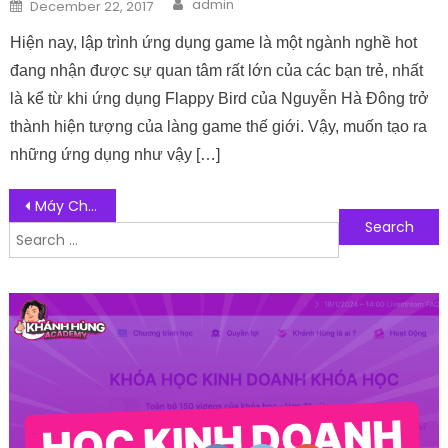
Author
Posted on
admin
December 22, 2017
Hiện nay, lập trình ứng dụng game là một ngành nghề hot
đang nhận được sự quan tâm rất lớn của các bạn trẻ, nhất
là kể từ khi ứng dụng Flappy Bird của Nguyễn Hà Đông trở
thành hiện tượng của làng game thế giới. Vậy, muốn tạo ra
những ứng dụng như vậy […]
Post navigation
Máy Chấm Công Vân Tay Là Gì? Các Loại Máy Chấm Công Phổ Biến Hiện Nay
Search for:
Follow