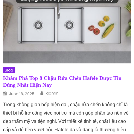
Blog
Khám Phá Top 8 Chậu Rửa Chén Hafele Được Tin
Dùng Nhất Hiện Nay
Author
Posted on
admin
June 18, 2025
Trong không gian bếp hiện đại, chậu rửa chén không chỉ là
thiết bị hỗ trợ công việc nội trợ mà còn góp phần tạo nên vẻ
đẹp thẩm mỹ và tiện nghi. Với thiết kế tinh tế, chất liệu cao
cấp và độ bền vượt trội, Hafele đã và đang là thương hiệu