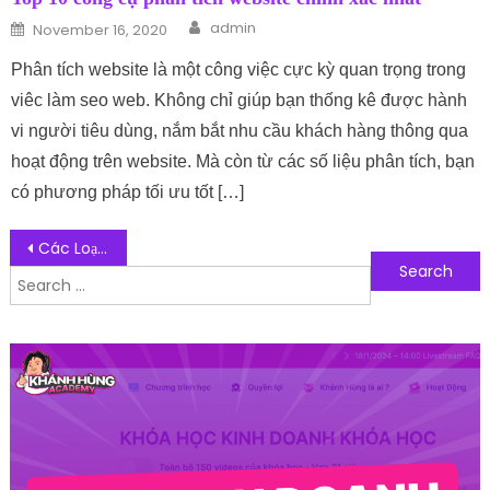
Author
Posted on
admin
November 16, 2020
Phân tích website là một công việc cực kỳ quan trọng trong
viêc làm seo web. Không chỉ giúp bạn thống kê được hành
vi người tiêu dùng, nắm bắt nhu cầu khách hàng thông qua
hoạt động trên website. Mà còn từ các số liệu phân tích, bạn
có phương pháp tối ưu tốt […]
Post navigation
Các Loại Máy Phát Điện Dành Cho Công Trình Phổ Biến Nhất Hiện Nay
Search for:
Follow