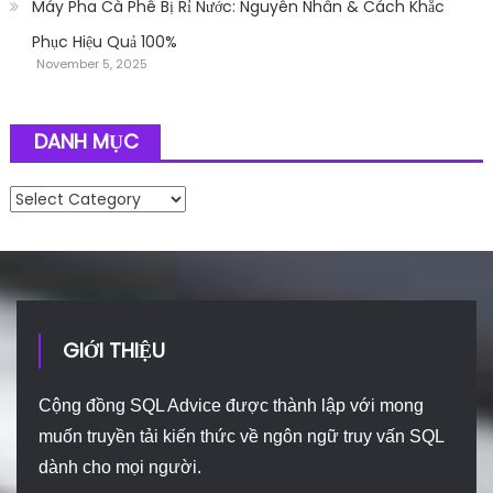
Máy Pha Cà Phê Bị Rỉ Nước: Nguyên Nhân & Cách Khắc
Phục Hiệu Quả 100%
November 5, 2025
DANH MỤC
Danh mục
GIỚI THIỆU
Cộng đồng SQL Advice được thành lập với mong
muốn truyền tải kiến thức về ngôn ngữ truy vấn SQL
dành cho mọi người.