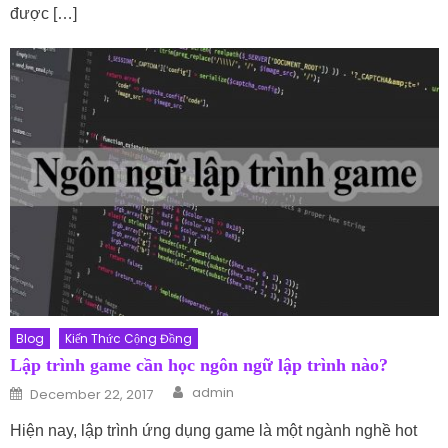
được […]
Blog
Kiến Thức Cộng Đồng
Lập trình game cần học ngôn ngữ lập trình nào?
Author
Posted on
admin
December 22, 2017
Hiện nay, lập trình ứng dụng game là một ngành nghề hot