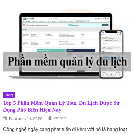
Blog
Top 5 Phần Mềm Quản Lý Tour Du Lịch Được Sử
Dụng Phổ Biến Hiện Nay
Author
Posted on
admin
February 14, 2020
Công nghệ ngày càng phát triển đi kèm với nó là hàng loạt