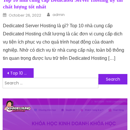
Top 10 nhà cung cấp Dedicated Server Hosting uy tín
chất lượng tốt nhất
Author
Posted on
admin
October 26, 2022
Dedicated Server Hosting là gì? Top 10 nhà cung cấp
Dedicated Hosting chất lượng là các đơn vị cung cấp dịch
vụ tiện ích phục vụ cho quá trình hoạt động của doanh
nghiệp. Nhờ có dịch vụ từ nhà cung cấp này, toàn bộ thông
tin quan trọng được lưu trữ trên Dedicated Hosting […]
Post navigation
Top 10 đơn vị chuyên cung cấp tên miền website chất lượng nhất hiện nay
Search for:
Follow