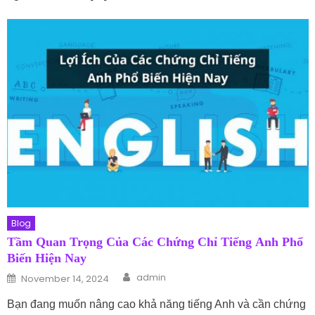
Blog
Tầm Quan Trọng Của Các Chứng Chỉ Tiếng Anh Phổ
Biến Hiện Nay
Author
Posted on
admin
November 14, 2024
Bạn đang muốn nâng cao khả năng tiếng Anh và cần chứng