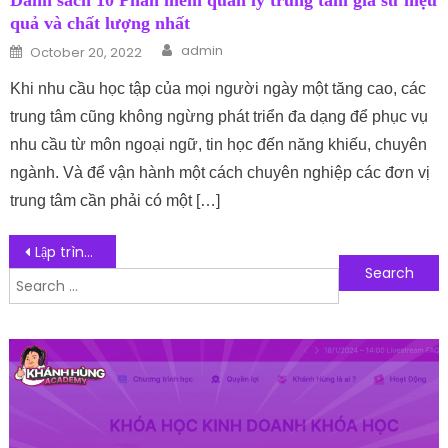
Danh sách 10 Phần mềm quản lý trung tâm gia sư hiệu
quả và chất lượng nhất
Author
Posted on
admin
October 20, 2022
Khi nhu cầu học tập của mọi người ngày một tăng cao, các
trung tâm cũng không ngừng phát triển đa dạng để phục vụ
nhu cầu từ môn ngoại ngữ, tin học đến năng khiếu, chuyên
ngành. Và để vận hành một cách chuyên nghiệp các đơn vị
trung tâm cần phải có một […]
Post navigation
Lập trình game cần học ngôn ngữ lập trình nào?
Search for:
Follow