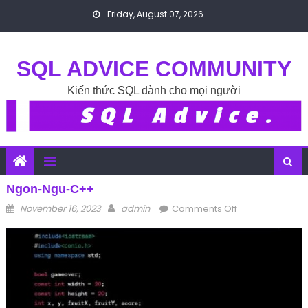
Skip to content
Friday, August 07, 2026
SQL ADVICE COMMUNITY
Kiến thức SQL dành cho mọi người
Ngon-Ngu-C++
Posted on
Author
on ngon-ngu-
November 16, 2023
admin
Comments Off
c++