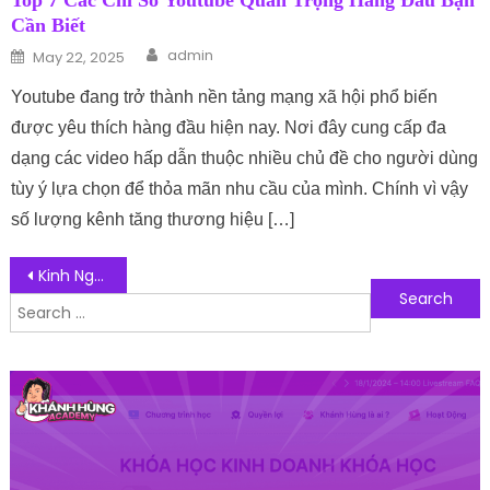
Top 7 Các Chỉ Số Youtube Quan Trọng Hàng Đầu Bạn
Cần Biết
Author
Posted on
admin
May 22, 2025
Youtube đang trở thành nền tảng mạng xã hội phổ biến
được yêu thích hàng đầu hiện nay. Nơi đây cung cấp đa
dạng các video hấp dẫn thuộc nhiều chủ đề cho người dùng
tùy ý lựa chọn để thỏa mãn nhu cầu của mình. Chính vì vậy
số lượng kênh tăng thương hiệu […]
Post navigation
Kinh Nghiệm Tìm Nguồn Hàng Đồ Ăn Vặt Trung Quốc Chất Lượng
Search for:
Follow