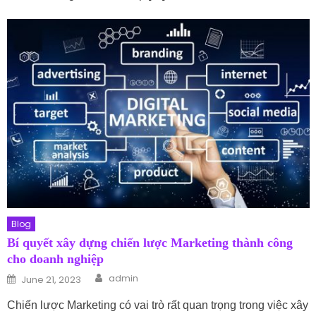
Blog
Bí quyết xây dựng chiến lược Marketing thành công
cho doanh nghiệp
Author
Posted on
admin
June 21, 2023
Chiến lược Marketing có vai trò rất quan trọng trong việc xây