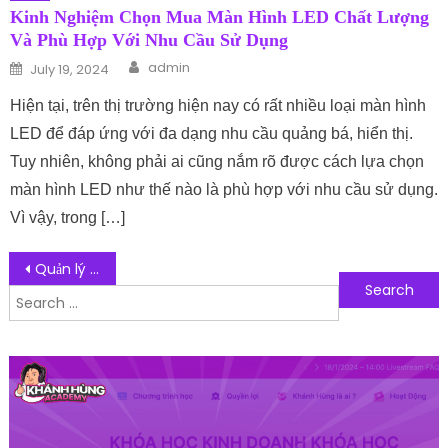
Kinh Nghiệm Chọn Mua Màn Hình LED Chất Lượng
Và Phù Hợp Với Nhu Cầu Sử Dụng
Author
Posted on
admin
July 19, 2024
Hiện tại, trên thị trường hiện nay có rất nhiều loại màn hình
LED để đáp ứng với đa dạng nhu cầu quảng bá, hiển thị.
Tuy nhiên, không phải ai cũng nắm rõ được cách lựa chọn
màn hình LED như thế nào là phù hợp với nhu cầu sử dụng.
Vì vậy, trong […]
Post navigation
Quản lý nhà trọ bằng phần mềm hay thủ công?
Search for:
Follow