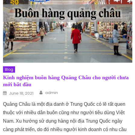
Blog
Kinh nghiệm buôn hàng Quảng Châu cho người chưa
mới bắt đầu
Author
Posted on
admin
June 18, 2021
Quảng Châu là một địa danh ở Trung Quốc có lẽ rất quen
thuộc với nhiều dân buôn cũng như người tiêu dùng Việt
Nam. Xu hướng sử dụng hàng nội địa Trung Quốc ngày
càng phát triển, do đó nhiều người kinh doanh có nhu cầu