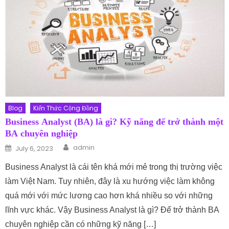
Blog
Kiến Thức Cộng Đồng
Business Analyst (BA) là gì? Kỹ năng để trở thành một
BA chuyên nghiệp
Author
Posted on
admin
July 6, 2023
Business Analyst là cái tên khá mới mẻ trong thị trường việc
làm Việt Nam. Tuy nhiên, đây là xu hướng việc làm không
quá mới với mức lương cao hơn khá nhiều so với những
lĩnh vực khác. Vậy Business Analyst là gì? Để trở thành BA
chuyên nghiệp cần có những kỹ năng […]