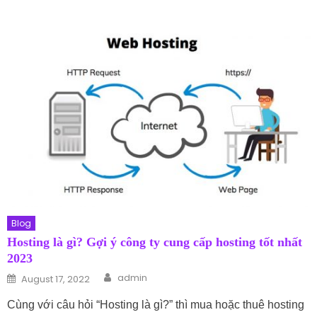
Blog
Hosting là gì? Gợi ý công ty cung cấp hosting tốt nhất
2023
Author
Posted on
admin
August 17, 2022
Cùng với câu hỏi “Hosting là gì?” thì mua hoặc thuê hosting