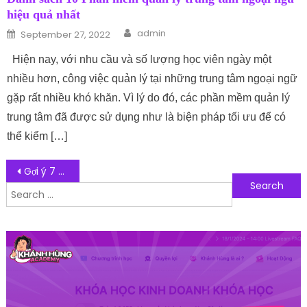
hiệu quả nhất
Author
Posted on
admin
September 27, 2022
Hiện nay, với nhu cầu và số lượng học viên ngày một
nhiều hơn, công việc quản lý tại những trung tâm ngoại ngữ
gặp rất nhiều khó khăn. Vì lý do đó, các phần mềm quản lý
trung tâm đã được sử dụng như là biện pháp tối ưu để có
thể kiểm […]
Post navigation
Gợi ý 7 giải pháp quản lý sân golf bằng phần mềm chuyên nghiệp
Search for:
Follow