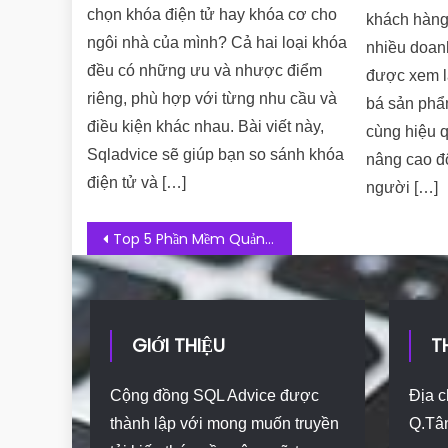
chọn khóa điện tử hay khóa cơ cho
khách hàng
ngôi nhà của mình? Cả hai loại khóa
nhiều doan
đều có những ưu và nhược điểm
được xem l
riêng, phù hợp với từng nhu cầu và
bá sản phẩ
điều kiện khác nhau. Bài viết này,
cùng hiệu 
Sqladvice sẽ giúp bạn so sánh khóa
nâng cao độ
điện tử và […]
người […]
Post navigation
Top 5 Phần Mềm Quản Lý Tour Du Lịch Được Sử Dụng Phổ Biến Hiện Nay
GIỚI THIỆU
T
Cộng đồng SQL Advice được
Địa c
thành lập với mong muốn truyền
Q.Tâ