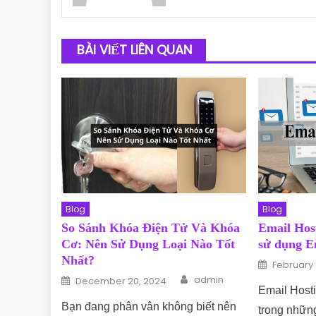
BÀI VIẾT LIÊN QUAN
Blog
Blog
So Sánh Khóa Điện Tử Và Khóa
Email Host
Cơ: Nên Sử Dụng Loại Nào Tốt
sử dụng E
Nhất?
Posted o
February 
Author
Posted on
admin
December 20, 2024
Email Host
Bạn đang phân vân không biết nên
trong nhữn