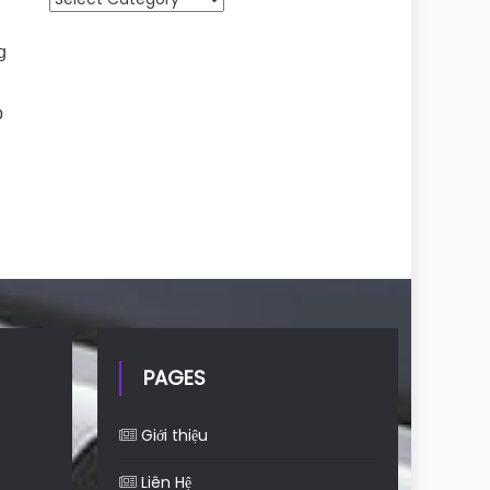
g
p
PAGES
Giới thiệu
Liên Hệ