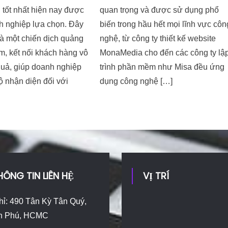
 tốt nhất hiện nay được
quan trọng và được sử dụng phổ
h nghiệp lựa chọn. Đây
biến trong hầu hết mọi lĩnh vực côn
à một chiến dịch quảng
nghệ, từ công ty thiết kế website
m, kết nối khách hàng vô
MonaMedia cho đến các công ty lậ
quả, giúp doanh nghiệp
trình phần mềm như Misa đều ứng
 nhận diện đối với
dụng công nghệ […]
HÔNG TIN LIÊN HỆ
VỊ TRÍ
hỉ: 490 Tân Kỳ Tân Quý,
n Phú, HCMC