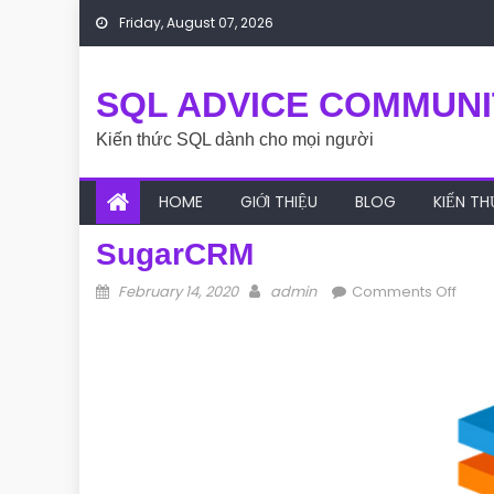
Skip to content
Friday, August 07, 2026
SQL ADVICE COMMUNI
Kiến thức SQL dành cho mọi người
HOME
GIỚI THIỆU
BLOG
KIẾN T
SugarCRM
Posted on
Author
on S
February 14, 2020
admin
Comments Off