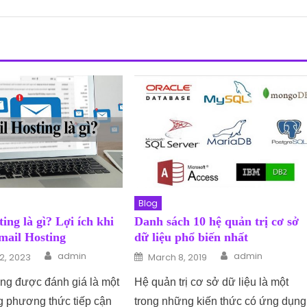
Blog
ing là gì? Lợi ích khi
Danh sách 10 hệ quản trị cơ sở
mail Hosting
dữ liệu phổ biến nhất
Author
Author
n
Posted on
admin
admin
2, 2023
March 8, 2019
ing được đánh giá là một
Hệ quản trị cơ sở dữ liệu là một
g phương thức tiếp cận
trong những kiến thức có ứng dụng