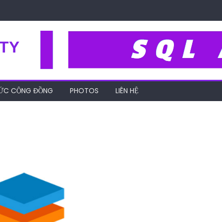
TY
HỨC CỘNG ĐỒNG
PHOTOS
LIÊN HỆ
ugarCRM