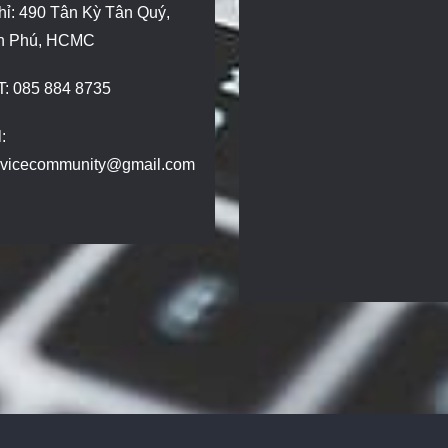
hỉ: 490 Tân Kỳ Tân Quý,
n Phú, HCMC
T: 085 884 8735
:
dvicecommunity@gmail.com