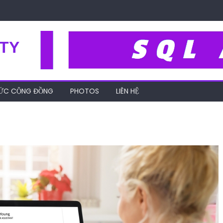
TY
HỨC CỘNG ĐỒNG
PHOTOS
LIÊN HỆ
profile-ca-nhan-la-gi-4