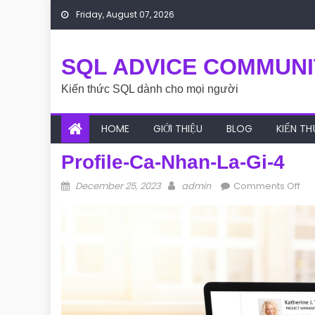
Skip to content
Friday, August 07, 2026
SQL ADVICE COMMUNI
Kiến thức SQL dành cho mọi người
HOME
GIỚI THIỆU
BLOG
KIẾN T
Profile-Ca-Nhan-La-Gi-4
Posted on
Author
on 
December 25, 2023
admin
Comments Off