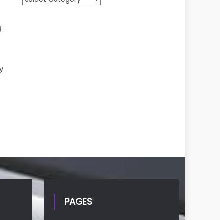
g
y
ề
PAGES