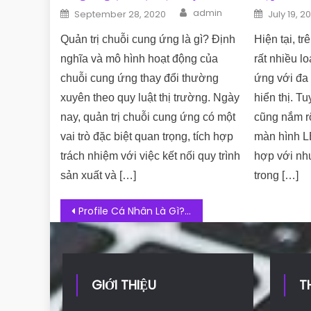
Author
Posted on
Posted o
admin
September 28, 2020
July 19, 2
Quản trị chuỗi cung ứng là gì? Định
Hiện tại, tr
nghĩa và mô hình hoạt động của
rất nhiều l
chuỗi cung ứng thay đổi thường
ứng với đa
xuyên theo quy luật thị trường. Ngày
hiển thị. T
nay, quản trị chuỗi cung ứng có một
cũng nắm r
vai trò đặc biệt quan trọng, tích hợp
màn hình L
trách nhiệm với việc kết nối quy trình
hợp với nhu
sản xuất và […]
trong […]
Post navigation
Profile Cá Nhân Là Gì? Tầm Quan Trọng Của Profile Cá Nhân
GIỚI THIỆU
T