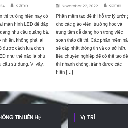
Author
Author
n
Posted on
admin
admin
024
November 22, 2022
ên thị trường hiện nay có
Phần mềm tạo đề thi hỗ trợ lý tưởn
oại màn hình LED để đáp
cho các giáo viên, trường học và
 dạng nhu cầu quảng bá,
trung tâm dễ dàng hơn trong việc
uy nhiên, không phải ai
soạn thảo đề thi. Các phần mềm nà
õ được cách lựa chọn
sẽ cập nhật thông tin và cơ sở hữu
ED như thế nào là phù
liệu chuyên nghiệp để có thể tạo đ
 cầu sử dụng. Vì vậy,
thi nhanh chóng, tránh được các
hiện […]
HÔNG TIN LIÊN HỆ
VỊ TRÍ