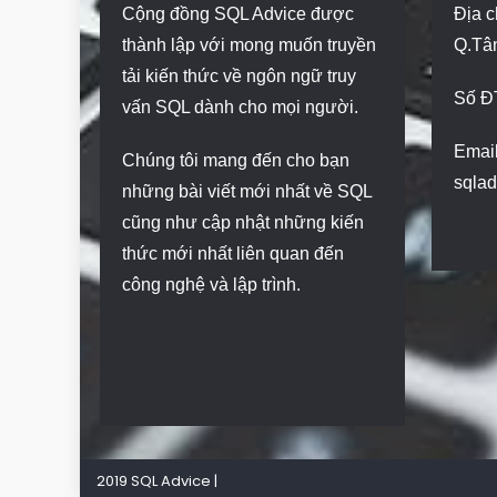
Cộng đồng SQL Advice được
Địa c
thành lập với mong muốn truyền
Q.Tâ
tải kiến thức về ngôn ngữ truy
Số Đ
vấn SQL dành cho mọi người.
Email
Chúng tôi mang đến cho bạn
sqla
những bài viết mới nhất về SQL
cũng như cập nhật những kiến
thức mới nhất liên quan đến
công nghệ và lập trình.
2019 SQL Advice
|