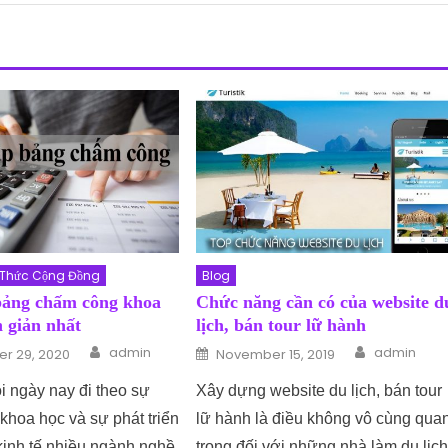
 Thức Cộng Đồng
Blog
bảng chấm công khoa
Chức năng cần có của website d
 giản nhất
lịch, bán tour lữ hành
Author
Author
n
Posted on
admin
admin
r 29, 2020
November 15, 2019
i ngày nay đi theo sự
Xây dựng website du lịch, bán tour
 khoa học và sự phát triển
lữ hành là điều không vô cùng qua
kinh tế nhiều ngành nghề
trọng đối với những nhà làm du lịch