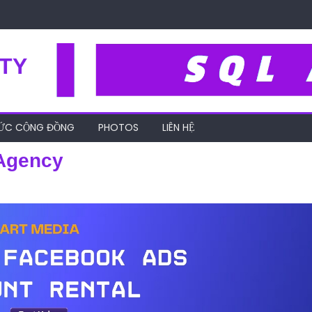
TY
HỨC CỘNG ĐỒNG
PHOTOS
LIÊN HỆ
-Agency
ey-factors-smart-media-agency