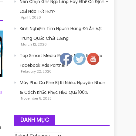
Nên Chọn Ghế Ngả Lưng Hay Ghế Cố Định –
Loại Nào Tốt Hơn?
April 1, 2026
Kinh Nghiệm Tìm Nguồn Hàng Đồ Ăn Vặt
Trung Quốc Chất Lượng
March 12, 2026
Follow
Top Smart Media Review: Is It A Reliable
Facebook Ads Partner?
February 22, 2026
Máy Pha Cà Phê Bị Rỉ Nước: Nguyên Nhân
u
& Cách Khắc Phục Hiệu Quả 100%
November 5, 2025
DANH MỤC
n
Danh mục
.