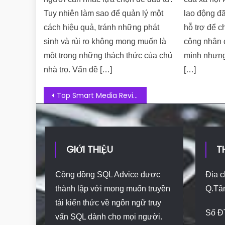
Tuy nhiên làm sao để quản lý một
lao động đ
cách hiệu quả, tránh những phát
hỗ trợ để c
sinh và rủi ro không mong muốn là
công nhân 
một trong những thách thức của chủ
mình nhưng
nhà trọ. Vấn đề […]
[…]
Post navigation
Top Smart Media Review: Is It A Reliable Facebook Ads Partner?
GIỚI THIỆU
T
Cộng đồng SQL Advice được
Địa c
thành lập với mong muốn truyền
Q.Tâ
tải kiến thức về ngôn ngữ truy
Số Đ
vấn SQL dành cho mọi người.