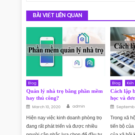
BÀI VIẾT LIÊN QUAN
Blog
Blog
Kiến
Quản lý nhà trọ bằng phần mềm
Cách lập 
hay thủ công?
học và đơn
Author
Posted on
Posted o
admin
March 10, 2020
Septembe
Hiện nay việc kinh doanh phòng trọ
Trong xã hộ
đang rất phát triển và được nhiều
tiến bộ của
người cân nhắc lựa chọn để đầu tư.
của xã hội 