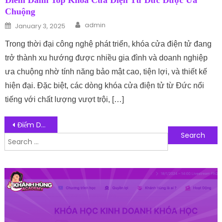
Điểm Danh Top Khóa Cửa Điện Tử Đức Được Ưa
Chuộng
Author
Posted on
admin
January 3, 2025
Trong thời đại công nghệ phát triển, khóa cửa điện tử đang
trở thành xu hướng được nhiều gia đình và doanh nghiệp
ưa chuộng nhờ tính năng bảo mật cao, tiện lợi, và thiết kế
hiện đại. Đặc biệt, các dòng khóa cửa điện tử từ Đức nổi
tiếng với chất lượng vượt trội, […]
Post navigation
Điểm Danh Top Khóa Cửa Điện Tử Đức Được Ưa Chuộng
Search for:
Follow