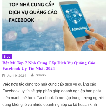
Blog
Bật Mí Top 7 Nhà Cung Cấp Dịch Vụ Quảng Cáo
Facebook Uy Tín Nhất 2024
Author
Posted on
admin
April 9, 2024
Việc hợp tác cùng top nhà cung cấp dịch vụ quảng cáo
Facebook uy tín sẽ góp phần giúp doanh nghiệp bạn phát
triển mạnh mẽ hơn. Facebook là nơi tập trung lượng người
dùng khổng lồ và nhiều doanh nghiệp có kế hoạch kinh