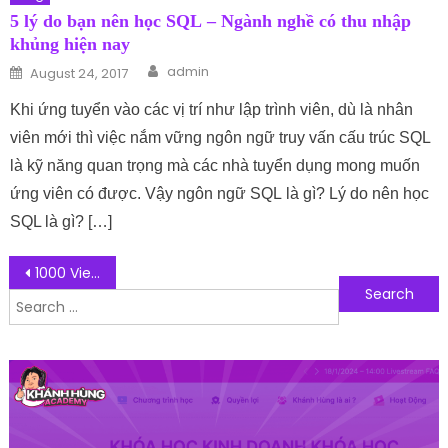
5 lý do bạn nên học SQL – Ngành nghề có thu nhập
khủng hiện nay
Author
Posted on
admin
August 24, 2017
Khi ứng tuyển vào các vị trí như lập trình viên, dù là nhân
viên mới thì việc nắm vững ngôn ngữ truy vấn cấu trúc SQL
là kỹ năng quan trọng mà các nhà tuyển dụng mong muốn
ứng viên có được. Vậy ngôn ngữ SQL là gì? Lý do nên học
SQL là gì? […]
Post navigation
1000 View YouTube Được Bao Nhiêu Tiền Ở Việt Nam?
Search for:
Follow