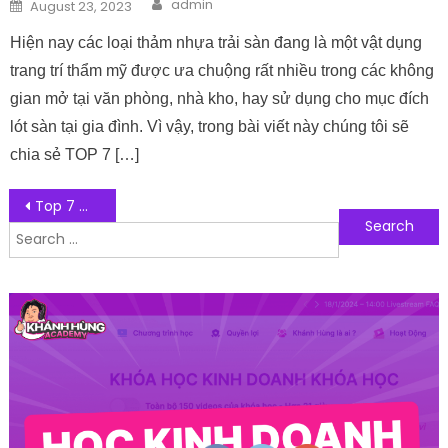
Author
Posted on
admin
August 23, 2023
Hiện nay các loại thảm nhựa trải sàn đang là một vật dụng
trang trí thẩm mỹ được ưa chuộng rất nhiều trong các không
gian mở tại văn phòng, nhà kho, hay sử dụng cho mục đích
lót sàn tại gia đình. Vì vậy, trong bài viết này chúng tôi sẽ
chia sẻ TOP 7 […]
Post navigation
Top 7 mẫu website doanh nghiệp kinh doanh nổi bật – đẳng cấp riêng
Search for:
Follow