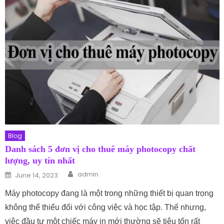
Blog
Danh sách 5 đơn vị cho thuê máy photocopy chất
lượng, uy tín nhất
Author
Posted on
admin
June 14, 2023
Máy photocopy đang là một trong những thiết bị quan trọng
không thể thiếu đối với công việc và học tập. Thế nhưng,
việc đầu tư một chiếc máy in mới thường sẽ tiêu tốn rất