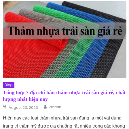
Blog
Tổng hợp 7 địa chỉ bán thảm nhựa trải sàn giá rẻ, chất
lượng nhất hiện nay
Author
Posted on
admin
August 23, 2023
Hiện nay các loại thảm nhựa trải sàn đang là một vật dụng
trang trí thẩm mỹ được ưa chuộng rất nhiều trong các không