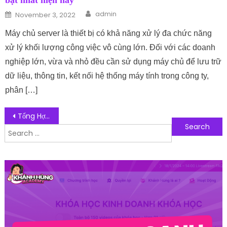
bật nhất hiện nay
Author
Posted on
admin
November 3, 2022
Máy chủ server là thiết bị có khả năng xử lý đa chức năng
xử lý khối lượng công việc vô cùng lớn. Đối với các doanh
nghiệp lớn, vừa và nhỏ đều cần sử dụng máy chủ để lưu trữ
dữ liệu, thông tin, kết nối hệ thống máy tính trong công ty,
phân […]
Post navigation
Tổng Hợp Top 7 App Mua Đồ Cũ Trung Quốc Uy Tín Giá Tốt 2025
Search for:
Follow