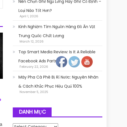
Nên Chọn Ghế Ngả Lưng Hay Ghế Cố Định –
Loại Nào Tốt Hơn?
April 1, 2026
Kinh Nghiệm Tìm Nguồn Hàng Đồ Ăn Vặt
Trung Quốc Chất Lượng
March 12, 2026
Follow
Top Smart Media Review: Is It A Reliable
Facebook Ads Partner?
February 22, 2026
Máy Pha Cà Phê Bị Rỉ Nước: Nguyên Nhân
& Cách Khắc Phục Hiệu Quả 100%
November 5, 2025
p
DANH MỤC
xa
Danh mục