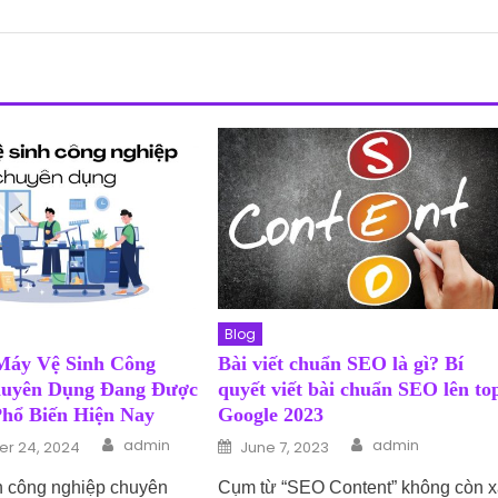
Blog
Máy Vệ Sinh Công
Bài viết chuẩn SEO là gì? Bí
huyên Dụng Đang Được
quyết viết bài chuẩn SEO lên to
hổ Biến Hiện Nay
Google 2023
Author
Author
n
Posted on
admin
admin
r 24, 2024
June 7, 2023
h công nghiệp chuyên
Cụm từ “SEO Content” không còn 