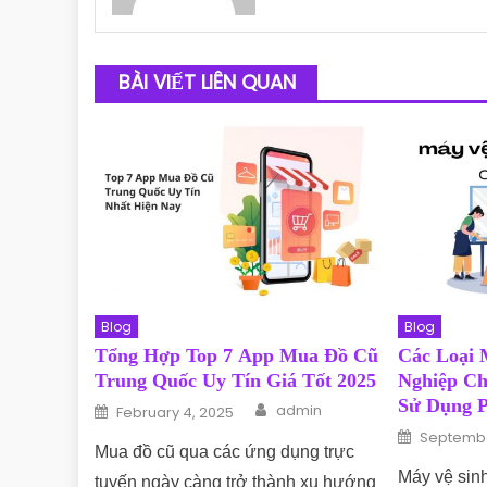
BÀI VIẾT LIÊN QUAN
Blog
Blog
Tổng Hợp Top 7 App Mua Đồ Cũ
Các Loại 
Trung Quốc Uy Tín Giá Tốt 2025
Nghiệp C
Author
Sử Dụng P
Posted on
admin
February 4, 2025
Posted o
Septembe
Mua đồ cũ qua các ứng dụng trực
Máy vệ sin
tuyến ngày càng trở thành xu hướng