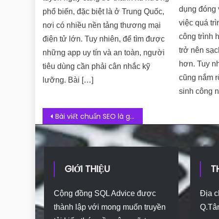
dụng đóng v
phổ biến, đặc biệt là ở Trung Quốc,
việc quá tr
nơi có nhiều nền tảng thương mại
công trình 
điện tử lớn. Tuy nhiên, để tìm được
trở nên sạc
những app uy tín và an toàn, người
hơn. Tuy nh
tiêu dùng cần phải cân nhắc kỹ
cũng nắm r
lưỡng. Bài […]
sinh công n
Post navigation
Bài viết chuẩn SEO là gì? Bí quyết viết bài chuẩn SEO lên top Google 2023
GIỚI THIỆU
T
Cộng đồng SQL Advice được
Địa c
thành lập với mong muốn truyền
Q.Tâ