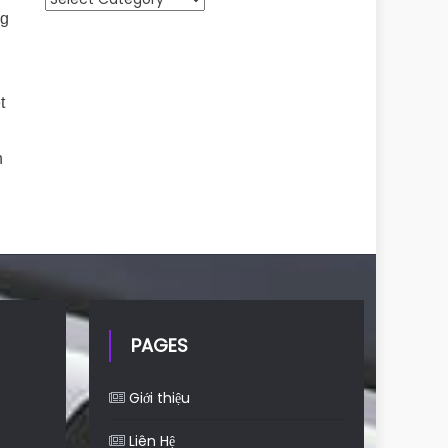
ng
t
n
PAGES
Giới thiệu
Liên Hệ