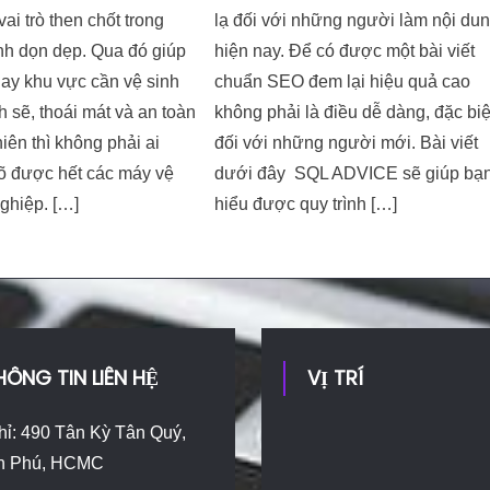
ai trò then chốt trong
lạ đối với những người làm nội du
ình dọn dẹp. Qua đó giúp
hiện nay. Để có được một bài viết
hay khu vực cần vệ sinh
chuẩn SEO đem lại hiệu quả cao
h sẽ, thoái mát và an toàn
không phải là điều dễ dàng, đặc biệ
iên thì không phải ai
đối với những người mới. Bài viết
õ được hết các máy vệ
dưới đây SQL ADVICE sẽ giúp bạ
ghiệp. […]
hiểu được quy trình […]
HÔNG TIN LIÊN HỆ
VỊ TRÍ
hỉ: 490 Tân Kỳ Tân Quý,
n Phú, HCMC