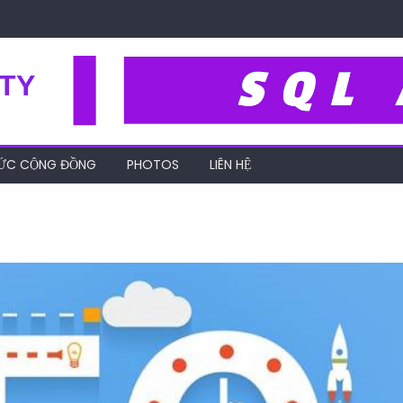
TY
HỨC CỘNG ĐỒNG
PHOTOS
LIÊN HỆ
et-chuan-seo-la-gi3