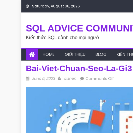
Skip to content
Saturday, August 08, 2026
SQL ADVICE COMMUNI
Kiến thức SQL dành cho mọi người
HOME
GIỚI THIỆU
BLOG
KIẾN T
Bai-Viet-Chuan-Seo-La-Gi3
Posted on
Author
on bai-vi
June 5, 2023
admin
Comments Off