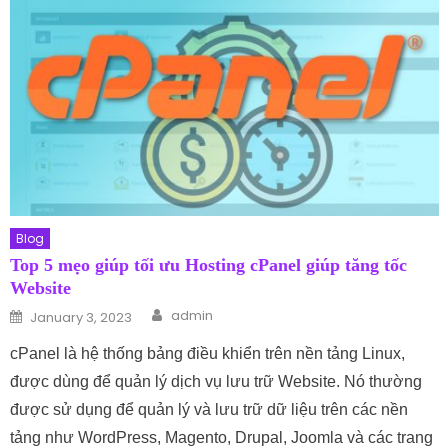
Blog
Top 5 mẹo giúp tối ưu Hosting cPanel giúp tăng tốc
Website
Author
Posted on
admin
January 3, 2023
cPanel là hệ thống bảng điều khiển trên nền tảng Linux,
được dùng để quản lý dịch vụ lưu trữ Website. Nó thường
được sử dụng để quản lý và lưu trữ dữ liệu trên các nền
tảng như WordPress, Magento, Drupal, Joomla và các trang