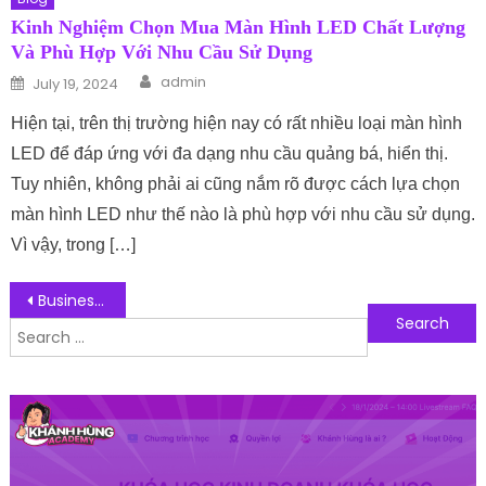
Kinh Nghiệm Chọn Mua Màn Hình LED Chất Lượng
Và Phù Hợp Với Nhu Cầu Sử Dụng
Author
Posted on
admin
July 19, 2024
Hiện tại, trên thị trường hiện nay có rất nhiều loại màn hình
LED để đáp ứng với đa dạng nhu cầu quảng bá, hiển thị.
Tuy nhiên, không phải ai cũng nắm rõ được cách lựa chọn
màn hình LED như thế nào là phù hợp với nhu cầu sử dụng.
Vì vậy, trong […]
Post navigation
Business Analyst (BA) là gì? Kỹ năng để trở thành một BA chuyên nghiệp
Search for:
Follow