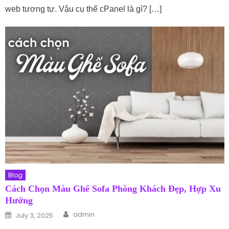
web tương tự. Vậu cụ thể cPanel là gì? […]
Blog
Cách Chọn Màu Ghế Sofa Phòng Khách Đẹp, Hợp Xu
Hướng
Author
Posted on
admin
July 3, 2025