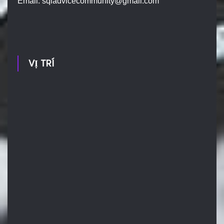
Email:
sqladvicecommunity@gmail.com
VỊ TRÍ