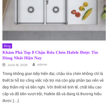
Blog
Khám Phá Top 8 Chậu Rửa Chén Hafele Được Tin
Dùng Nhất Hiện Nay
Author
Posted on
admin
June 18, 2025
Trong không gian bếp hiện đại, chậu rửa chén không chỉ là
thiết bị hỗ trợ công việc nội trợ mà còn góp phần tạo nên vẻ
đẹp thẩm mỹ và tiện nghi. Với thiết kế tinh tế, chất liệu cao
cấp và độ bền vượt trội, Hafele đã và đang là thương hiệu
được […]