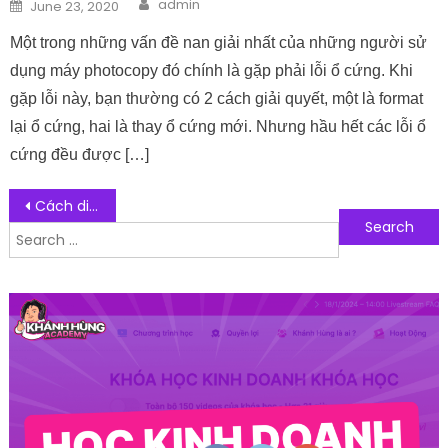
Author
Posted on
admin
June 23, 2020
Một trong những vấn đề nan giải nhất của những người sử
dụng máy photocopy đó chính là gặp phải lỗi ổ cứng. Khi
gặp lỗi này, bạn thường có 2 cách giải quyết, một là format
lại ổ cứng, hai là thay ổ cứng mới. Nhưng hầu hết các lỗi ổ
cứng đều được […]
Post navigation
Cách diệt bọ xít cho cây trồng không sử dụng thuốc trừ sâu
Search for:
Follow