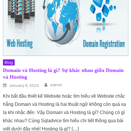
Blog
Domain và Hosting là gì? Sự khác nhau giữa Domain
và Hosting
Author
Posted on
admin
January 9, 2023
Khi bắt đầu thiết kế Website hoặc tìm hiểu về Website chắc
hẵng Domain và Hosting là hai thuật ngữ không còn quá xa
lạ khi nhắc đến Vậy Domain và Hosting là gì? Chúng có gì
khác nhau? Cùng Sqladvice tìm hiểu chi tiết thông qua bài
viết dưới đây nhé! Hosting là gì? […]