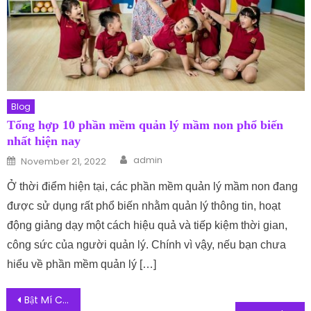
Blog
Tổng hợp 10 phần mềm quản lý mầm non phổ biến
nhất hiện nay
Author
Posted on
admin
November 21, 2022
Ở thời điểm hiện tại, các phần mềm quản lý mầm non đang
được sử dụng rất phổ biến nhằm quản lý thông tin, hoạt
động giảng dạy một cách hiệu quả và tiếp kiệm thời gian,
công sức của người quản lý. Chính vì vậy, nếu bạn chưa
hiểu về phần mềm quản lý […]
Post navigation
Bật Mí Cách Nhập Hàng Từ Trung Quốc Về Việt Nam Giá Rẻ, Uy Tín