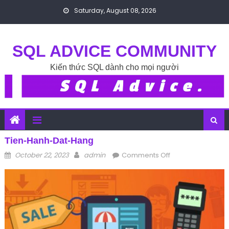
Skip to content
Saturday, August 08, 2026
SQL ADVICE COMMUNITY
Kiến thức SQL dành cho mọi người
Tien-Hanh-Dat-Hang
Posted on
Author
on tien-hanh-
October 22, 2023
admin
Comments Off
dat-hang