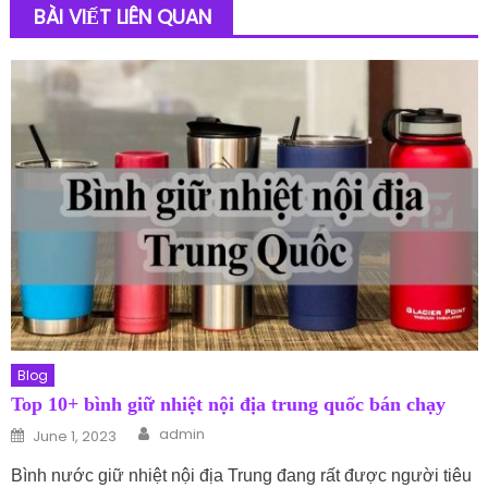
BÀI VIẾT LIÊN QUAN
Blog
Top 10+ bình giữ nhiệt nội địa trung quốc bán chạy
Author
Posted on
admin
June 1, 2023
Bình nước giữ nhiệt nội địa Trung đang rất được người tiêu