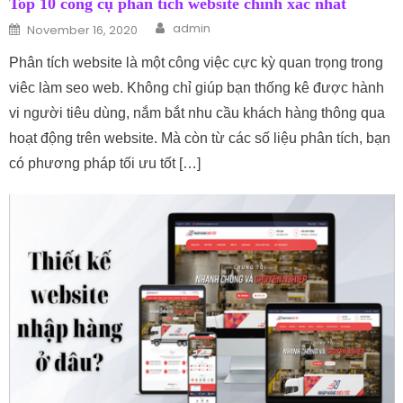
Top 10 công cụ phân tích website chính xác nhất
Author
Posted on
admin
November 16, 2020
Phân tích website là một công việc cực kỳ quan trọng trong
viêc làm seo web. Không chỉ giúp bạn thống kê được hành
vi người tiêu dùng, nắm bắt nhu cầu khách hàng thông qua
hoạt động trên website. Mà còn từ các số liệu phân tích, bạn
có phương pháp tối ưu tốt […]