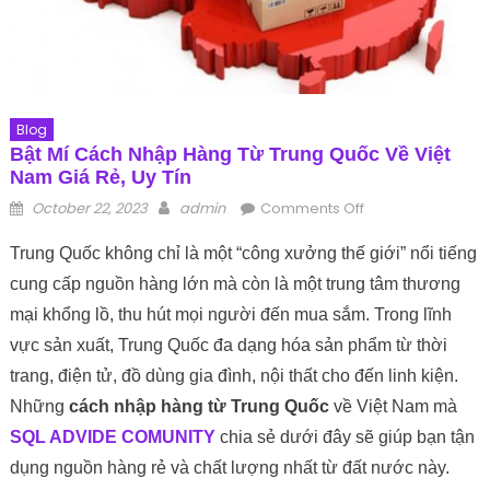
Blog
Bật Mí Cách Nhập Hàng Từ Trung Quốc Về Việt
Nam Giá Rẻ, Uy Tín
Posted on
Author
on Bật Mí Cách
October 22, 2023
admin
Comments Off
Nhập Hàng Từ
Trung Quốc không chỉ là một “công xưởng thế giới” nổi tiếng
Trung Quốc Về
Việt Nam Giá Rẻ,
cung cấp nguồn hàng lớn mà còn là một trung tâm thương
Uy Tín
mại khổng lồ, thu hút mọi người đến mua sắm. Trong lĩnh
vực sản xuất, Trung Quốc đa dạng hóa sản phẩm từ thời
trang, điện tử, đồ dùng gia đình, nội thất cho đến linh kiện.
Những
cách nhập hàng từ Trung Quốc
về Việt Nam mà
SQL ADVIDE COMUNITY
chia sẻ dưới đây sẽ giúp bạn tận
dụng nguồn hàng rẻ và chất lượng nhất từ đất nước này.