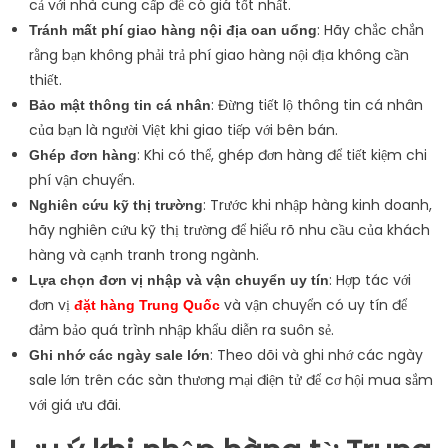
cả với nhà cung cấp để có giá tốt nhất.
: Hãy chắc chắn
Tránh mất phí giao hàng nội địa oan uổng
rằng bạn không phải trả phí giao hàng nội địa không cần
thiết.
: Đừng tiết lộ thông tin cá nhân
Bảo mật thông tin cá nhân
của bạn là người Việt khi giao tiếp với bên bán.
: Khi có thể, ghép đơn hàng để tiết kiệm chi
Ghép đơn hàng
phí vận chuyển.
: Trước khi nhập hàng kinh doanh,
Nghiên cứu kỹ thị trường
hãy nghiên cứu kỹ thị trường để hiểu rõ nhu cầu của khách
hàng và cạnh tranh trong ngành.
: Hợp tác với
Lựa chọn đơn vị nhập và vận chuyển uy tín
đơn vị
và vận chuyển có uy tín để
đặt hàng Trung Quốc
đảm bảo quá trình nhập khẩu diễn ra suôn sẻ.
: Theo dõi và ghi nhớ các ngày
Ghi nhớ các ngày sale lớn
sale lớn trên các sàn thương mại điện tử để cơ hội mua sắm
với giá ưu đãi.