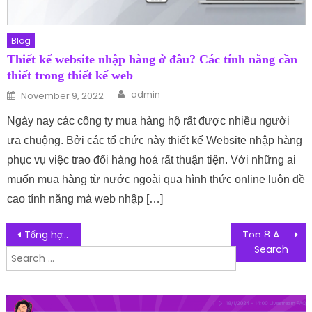
Blog
Thiết kế website nhập hàng ở đâu? Các tính năng cần
thiết trong thiết kế web
Author
Posted on
admin
November 9, 2022
Ngày nay các công ty mua hàng hộ rất được nhiều người
ưa chuộng. Bởi các tổ chức này thiết kế Website nhập hàng
phục vụ việc trao đổi hàng hoá rất thuận tiện. Với những ai
muốn mua hàng từ nước ngoài qua hình thức online luôn đề
cao tính năng mà web nhập […]
Post navigation
Tổng hợp 7 địa chỉ bán thảm nhựa trải sàn giá rẻ, chất lượng nhất hiện nay
Top 8 App Học Tiếng Trung Cho Người Mới Bắt Đầu Siêu Đỉnh
Search for: