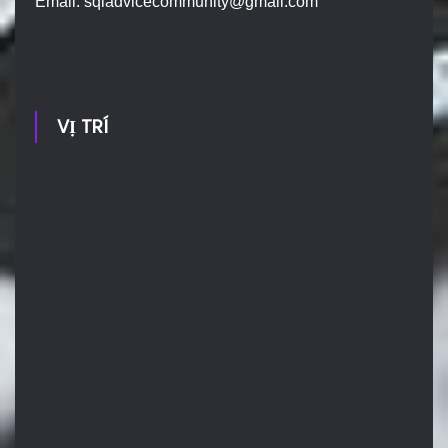
Email:
sqladvicecommunity@gmail.com
VỊ TRÍ