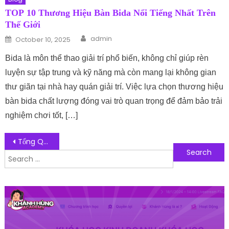
TOP 10 Thương Hiệu Bàn Bida Nổi Tiếng Nhất Trên
Thế Giới
Author
Posted on
admin
October 10, 2025
Bida là môn thể thao giải trí phổ biến, không chỉ giúp rèn
luyện sự tập trung và kỹ năng mà còn mang lại không gian
thư giãn tại nhà hay quán giải trí. Việc lựa chọn thương hiệu
bàn bida chất lượng đóng vai trò quan trọng để đảm bảo trải
nghiệm chơi tốt, […]
Post navigation
Tổng Quan Về Cơ Sở Dữ Liệu SQL Trong Lập Trình Web
Search for:
Follow