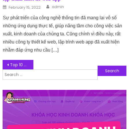
Author
Posted on
admin
February 15, 2022
Sự phát triển của công nghệ thông tin đã mang lại vô số
những ứng dụng thực tế, giúp nâng tầm cho công việc sản
xuất, kinh doanh của chúng ta. Cũng chính vì điều này, rất
nhiều công ty thiết kế web, lập trình web app đã xuất hiện
nhằm đáp ứng nhu cầu […]
Post navigation
Top 10 công ty SEO uy tín hàng đầu Việt Nam
Search for:
Follow