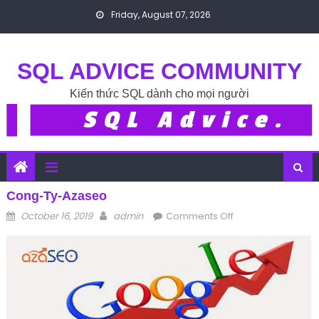
Skip to content
Friday, August 07, 2026
SQL ADVICE COMMUNITY
Kiến thức SQL dành cho mọi người
Cong-Ty-Azaseo
Posted on
Author
on cong-ty-
October 16, 2019
admin
Comments Off
azaseo