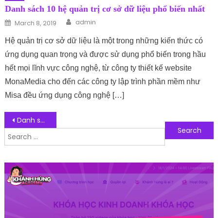
Danh sách 10 hệ quản trị cơ sở dữ liệu phổ biến nhất
Author
Posted on
admin
March 8, 2019
Hệ quản trị cơ sở dữ liệu là một trong những kiến thức có
ứng dụng quan trọng và được sử dụng phổ biến trong hầu
hết mọi lĩnh vực công nghệ, từ công ty thiết kế website
MonaMedia cho đến các công ty lập trình phần mềm như
Misa đều ứng dụng công nghệ […]
Post navigation
Danh sách 10 đơn vị cung cấp dịch vụ Email cho doanh nghiệp chất lượng hiện nay
Search for:
Follow