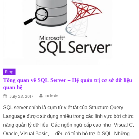
Blog
Tổng quan về SQL Server – Hệ quản trị cơ sở dữ liệu
quan hệ
Author
Posted on
admin
July 23, 2017
SQL server chính là cụm từ viết tắt của Structure Query
Language được sử dụng nhiều trong các lĩnh vực bởi chức
năng quản lý dữ liệu. Các ngôn ngữ cấp cao như: Visual C,
Oracle, Visual Basic,… đều có trình hỗ trợ là SQL. Những