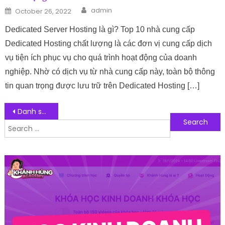
Author
Posted on
admin
October 26, 2022
Dedicated Server Hosting là gì? Top 10 nhà cung cấp
Dedicated Hosting chất lượng là các đơn vị cung cấp dịch
vụ tiện ích phục vụ cho quá trình hoạt động của doanh
nghiệp. Nhờ có dịch vụ từ nhà cung cấp này, toàn bộ thông
tin quan trọng được lưu trữ trên Dedicated Hosting […]
Post navigation
Danh sách 10 hệ quản trị cơ sở dữ liệu phổ biến nhất
Search for:
Follow