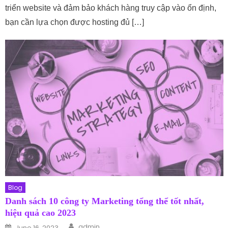
triển website và đảm bảo khách hàng truy cập vào ổn định,
bạn cần lựa chọn được hosting đủ […]
Blog
Danh sách 10 công ty Marketing tổng thể tốt nhất,
hiệu quả cao 2023
Author
Posted on
admin
June 16, 2023