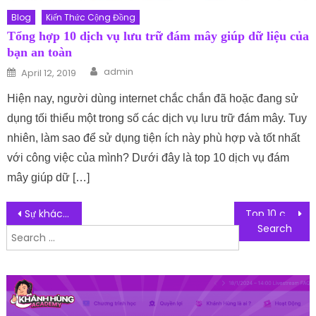
Blog
Kiến Thức Cộng Đồng
Tổng hợp 10 dịch vụ lưu trữ đám mây giúp dữ liệu của
bạn an toàn
Author
Posted on
admin
April 12, 2019
Hiện nay, người dùng internet chắc chắn đã hoặc đang sử
dụng tối thiểu một trong số các dịch vụ lưu trữ đám mây. Tuy
nhiên, làm sao để sử dụng tiện ích này phù hợp và tốt nhất
với công việc của mình? Dưới đây là top 10 dịch vụ đám
mây giúp dữ […]
Post navigation
Sự khác nhau cơ bản giữa SQL và NoSQL? Cái nào quan trọng hơn?
Top 10 công ty thiết kế website nhà hàng uy tín nhất hiện nay
Search for: