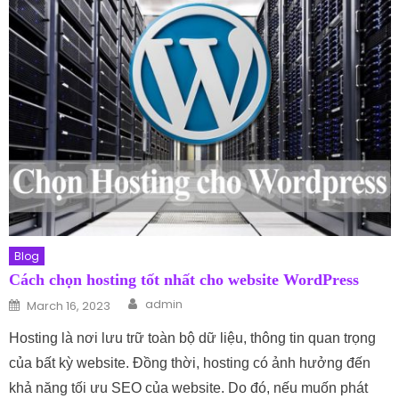
Blog
Cách chọn hosting tốt nhất cho website WordPress
Author
Posted on
admin
March 16, 2023
Hosting là nơi lưu trữ toàn bộ dữ liệu, thông tin quan trọng
của bất kỳ website. Đồng thời, hosting có ảnh hưởng đến
khả năng tối ưu SEO của website. Do đó, nếu muốn phát