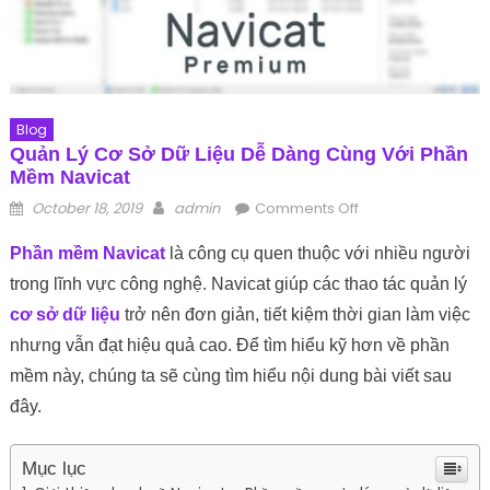
Blog
Quản Lý Cơ Sở Dữ Liệu Dễ Dàng Cùng Với Phần
Mềm Navicat
Posted on
Author
on Quản lý cơ sở dữ
October 18, 2019
admin
Comments Off
liệu dễ dàng cùng
Phần mềm Navicat
là công cụ quen thuộc với nhiều người
với phần mềm
Navicat
trong lĩnh vực công nghệ. Navicat giúp các thao tác quản lý
cơ sở dữ liệu
trở nên đơn giản, tiết kiệm thời gian làm việc
nhưng vẫn đạt hiệu quả cao. Để tìm hiểu kỹ hơn về phần
mềm này, chúng ta sẽ cùng tìm hiểu nội dung bài viết sau
đây.
Mục lục