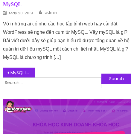
MySQL
Author
Posted on
admin
May 20, 2019
Với những ai có nhu cầu học lập trình web hay cài đặt
WordPress sẽ nghe đến cụm từ MySQL. Vậy mySQL là gì?
Bài viết dưới đây sẽ giúp bạn hiểu rõ được tổng quan về hệ
quản trị dữ liệu mySQL một cách chi tiết nhất. MySQL là gì?
MySQL là chương trình […]
Post navigation
MySQL là gì? Tổng quan về hệ quản trị dữ liệu MySQL
Search for:
Follow