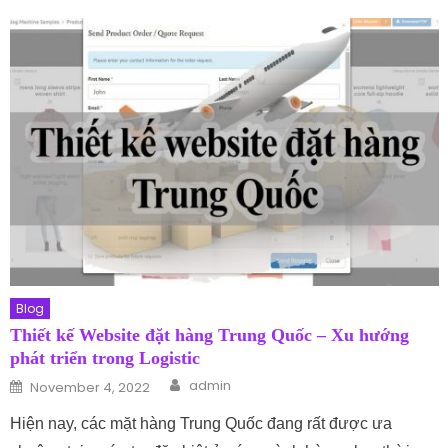
Blog
Thiết kế Website đặt hàng Trung Quốc – Xu hướng
phát triển trong Logistic
Author
Posted on
admin
November 4, 2022
Hiện nay, các mặt hàng Trung Quốc đang rất được ưa