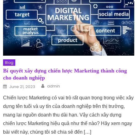
Blog
Bí quyết xây dựng chiến lược Marketing thành công
cho doanh nghiệp
Author
Posted on
admin
June 21, 2023
Chiến lược Marketing có vai trò rất quan trọng trong việc xây
dựng tên tuổi và uy tín của doanh nghiệp trên thị trường,
mang lại nguồn doanh thu dài hạn. Vậy cách xây dựng
chiến lược Marketing hiệu quả như thế nào? Hãy xem ngay
bài viết này, chúng tôi sẽ chia sẻ đến […]