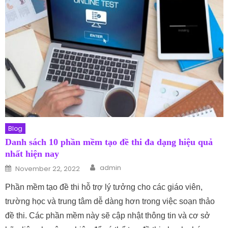
Blog
Danh sách 10 phần mềm tạo đề thi đa dạng hiệu quả
nhất hiện nay
Author
Posted on
admin
November 22, 2022
Phần mềm tạo đề thi hỗ trợ lý tưởng cho các giáo viên,
trường học và trung tâm dễ dàng hơn trong việc soạn thảo
đề thi. Các phần mềm này sẽ cập nhật thông tin và cơ sở