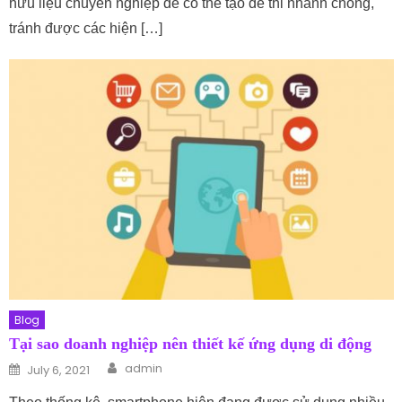
hữu liệu chuyên nghiệp để có thể tạo đề thi nhanh chóng,
tránh được các hiện […]
Blog
Tại sao doanh nghiệp nên thiết kế ứng dụng di động
Author
Posted on
admin
July 6, 2021