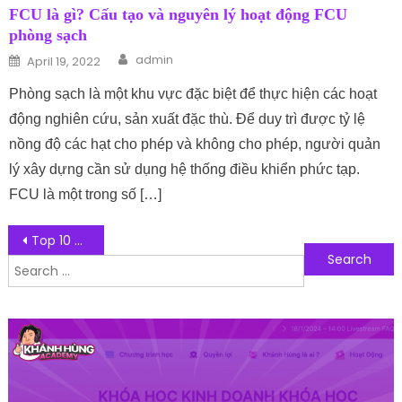
FCU là gì? Cấu tạo và nguyên lý hoạt động FCU
phòng sạch
Author
Posted on
admin
April 19, 2022
Phòng sạch là một khu vực đặc biệt để thực hiện các hoạt
động nghiên cứu, sản xuất đặc thù. Để duy trì được tỷ lệ
nồng độ các hạt cho phép và không cho phép, người quản
lý xây dựng cần sử dụng hệ thống điều khiển phức tạp.
FCU là một trong số […]
Post navigation
Top 10 đơn vị chuyên cung cấp tên miền website chất lượng nhất hiện nay
Search for:
Follow