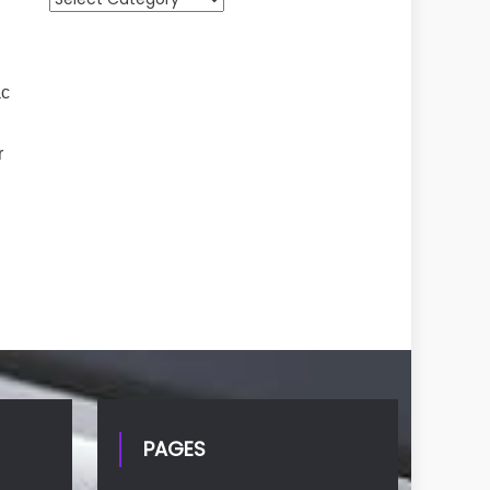
ác
r
PAGES