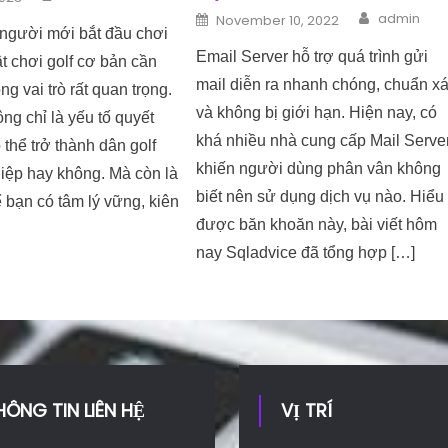
Author
Posted on
admin
November 10, 2022
người mới bắt đầu chơi
Email Server hỗ trợ quá trình gửi
ật chơi golf cơ bản cần
mail diễn ra nhanh chóng, chuẩn x
ng vai trò rất quan trọng.
và không bị giới hạn. Hiện nay, có
ng chỉ là yếu tố quyết
khá nhiều nhà cung cấp Mail Serve
 thể trở thành dân golf
khiến người dùng phân vân không
iệp hay không. Mà còn là
biết nên sử dụng dịch vụ nào. Hiểu
 bạn có tâm lý vững, kiên
được băn khoăn này, bài viết hôm
nay Sqladvice đã tổng hợp […]
HÔNG TIN LIÊN HỆ
VỊ TRÍ