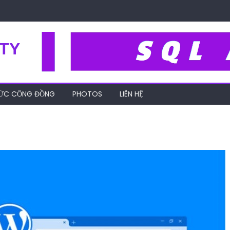
TY
HỨC CỘNG ĐỒNG
PHOTOS
LIÊN HỆ
wordpress-hosting-la-gi