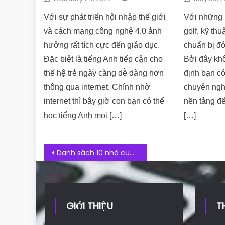
Với sự phát triển hội nhập thế giới
Với những 
và cách mạng công nghệ 4.0 ảnh
golf, kỹ thu
hưởng rất tích cực đến giáo dục.
chuẩn bị đó
Đặc biệt là tiếng Anh tiếp cận cho
Bởi đây khô
thế hệ trẻ ngày càng dễ dàng hơn
định bạn có
thông qua internet. Chính nhờ
chuyên ngh
internet thì bây giờ con bạn có thể
nền tảng để
học tiếng Anh mọi […]
[…]
Post navigation
Danh sách 10 nhà cung cấp WordPress Hosting nên mua nhất hiện nay
GIỚI THIỆU
T