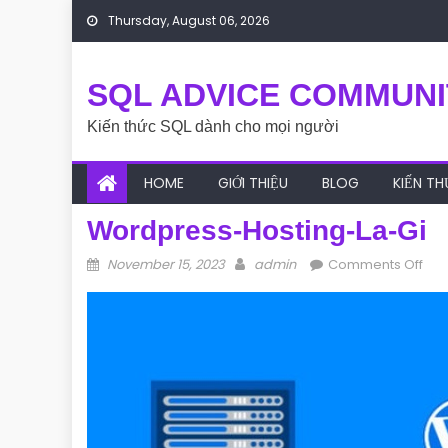
Skip to content
Thursday, August 06, 2026
SQL ADVICE COMMUNI
Kiến thức SQL dành cho mọi người
HOME
GIỚI THIỆU
BLOG
KIẾN T
Wordpress-Hosting-La-Gi
Posted on
Author
on 
November 15, 2023
admin
Comments Off