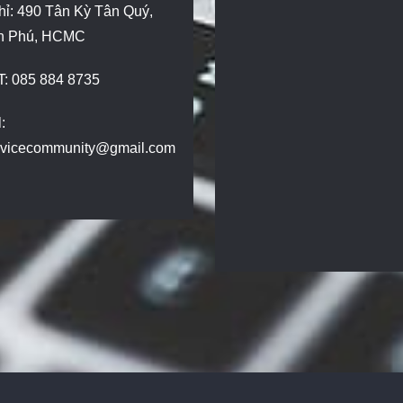
hỉ: 490 Tân Kỳ Tân Quý,
n Phú, HCMC
T: 085 884 8735
:
dvicecommunity@gmail.com