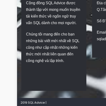
Cộng đồng SQL Advice được
Địa c
thành lập với mong muốn truyền
Q.Tâ
tải kiến thức về ngôn ngữ truy
Số Đ
vấn SQL dành cho mọi người.
Email
Chúng tôi mang đến cho bạn
sqla
những bài viết mới nhất về SQL
cũng như cập nhật những kiến
thức mới nhất liên quan đến
công nghệ và lập trình.
2019 SQL Advice
|