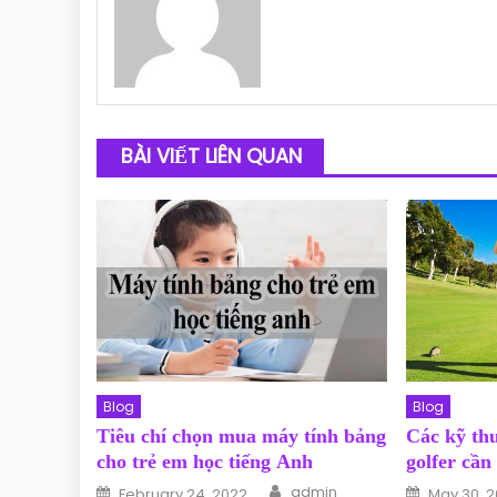
BÀI VIẾT LIÊN QUAN
Blog
Blog
Tiêu chí chọn mua máy tính bảng
Các kỹ thu
cho trẻ em học tiếng Anh
golfer cần
Author
Posted on
Posted o
admin
February 24, 2022
May 30, 