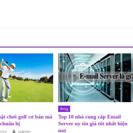
Blog
ật chơi golf cơ bản mà
Top 10 nhà cung cấp Email
 chuẩn bị
Server uy tín giá tốt nhất hiện
Author
nay
n
admin
2023