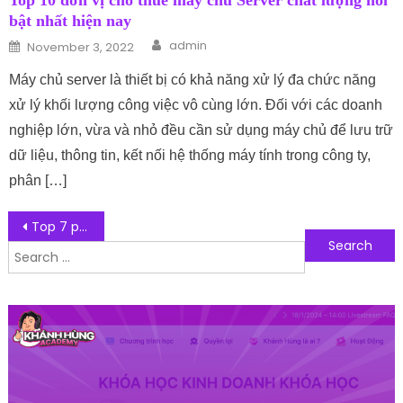
Top 10 đơn vị cho thuê máy chủ Server chất lượng nổi
bật nhất hiện nay
Author
Posted on
admin
November 3, 2022
Máy chủ server là thiết bị có khả năng xử lý đa chức năng
xử lý khối lượng công việc vô cùng lớn. Đối với các doanh
nghiệp lớn, vừa và nhỏ đều cần sử dụng máy chủ để lưu trữ
dữ liệu, thông tin, kết nối hệ thống máy tính trong công ty,
phân […]
Post navigation
Top 7 phần mềm đọc PDF – đọc file PDF được sử dụng nhiều
Search for:
Follow