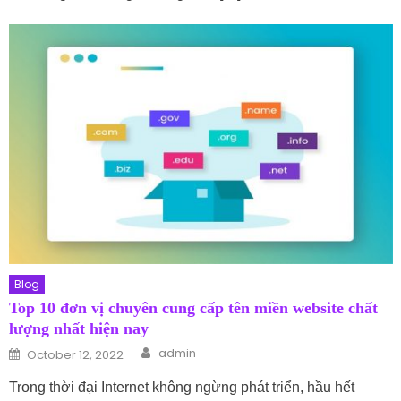
Blog
Top 10 đơn vị chuyên cung cấp tên miền website chất
lượng nhất hiện nay
Author
Posted on
admin
October 12, 2022
Trong thời đại Internet không ngừng phát triển, hầu hết