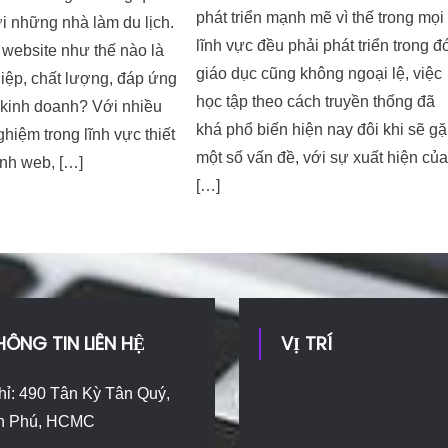
phát triển mạnh mẽ vì thế trong mọi
ới những nhà làm du lịch.
lĩnh vực đều phải phát triển trong đ
website như thế nào là
giáo dục cũng không ngoại lệ, việc
iệp, chất lượng, đáp ứng
học tập theo cách truyền thống đã
 kinh doanh? Với nhiều
khá phổ biến hiện nay đôi khi sẽ g
hiệm trong lĩnh vực thiết
một số vấn đề, với sự xuất hiện củ
rình web, […]
[…]
HÔNG TIN LIÊN HỆ
VỊ TRÍ
hỉ: 490 Tân Kỳ Tân Quý,
n Phú, HCMC