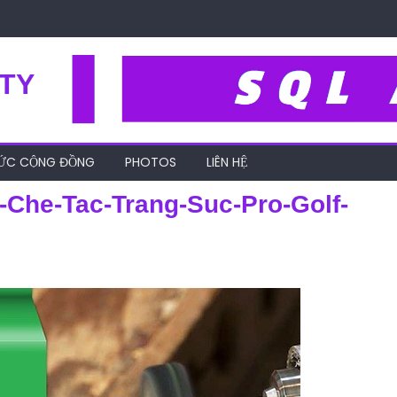
TY
HỨC CỘNG ĐỒNG
PHOTOS
LIÊN HỆ
Che-Tac-Trang-Suc-Pro-Golf-
-mem-quan-ly-xuong-che-tac-trang-suc-pro-golf-manufacture