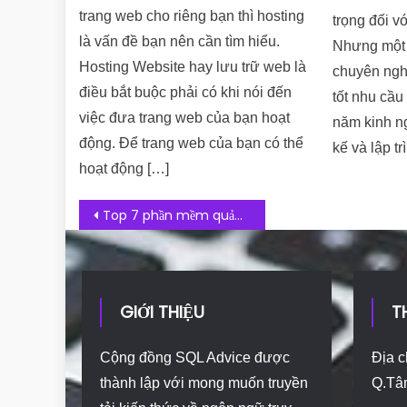
trang web cho riêng bạn thì hosting
trọng đối v
là vấn đề bạn nên cần tìm hiểu.
Nhưng một 
Hosting Website hay lưu trữ web là
chuyên ngh
điều bắt buộc phải có khi nói đến
tốt nhu cầu
việc đưa trang web của bạn hoạt
năm kinh ng
động. Để trang web của bạn có thể
kế và lập t
hoạt động […]
Post navigation
Top 7 phần mềm quản lý xưởng chế tác vàng bạc – trang sức
GIỚI THIỆU
T
Cộng đồng SQL Advice được
Địa c
thành lập với mong muốn truyền
Q.Tâ