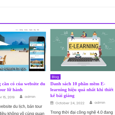
Blog
 cần có của website du
Danh sách 10 phần mềm E-
tour lữ hành
learning hiệu quả nhất khi thiết
Author
kế bài giảng
n
admin
 15, 2019
Author
Posted on
admin
October 24, 2022
bsite du lịch, bán tour
Trong thời đại công nghệ 4.0 đang
 điều không vô cùng quan