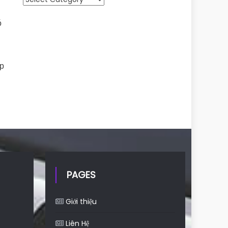
ó
ặp
a
PAGES
Giới thiệu
Liên Hệ