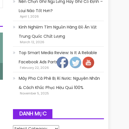
Nên Chọn Ghế Ngả Lưng Hay Ghế Cố Định –
Loại Nào Tốt Hơn?
April 1, 2026
Kinh Nghiệm Tìm Nguồn Hàng Đồ Ăn Vặt
Trung Quốc Chất Lượng
March 12, 2026
Follow
Top Smart Media Review: Is It A Reliable
Facebook Ads Partner?
February 22, 2026
Máy Pha Cà Phê Bị Rỉ Nước: Nguyên Nhân
& Cách Khắc Phục Hiệu Quả 100%
November 5, 2025
DANH MỤC
Danh mục