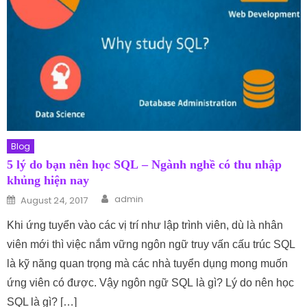
Blog
5 lý do bạn nên học SQL – Ngành nghề có thu nhập
khủng hiện nay
Author
Posted on
admin
August 24, 2017
Khi ứng tuyển vào các vị trí như lập trình viên, dù là nhân
viên mới thì việc nắm vững ngôn ngữ truy vấn cấu trúc SQL
là kỹ năng quan trọng mà các nhà tuyển dụng mong muốn
ứng viên có được. Vậy ngôn ngữ SQL là gì? Lý do nên học
SQL là gì? […]