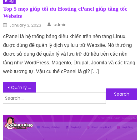
Blog
Top 5 mẹo giúp tối ưu Hosting cPanel giúp tăng tốc
Website
Author
Posted on
admin
January 3, 2023
cPanel là hệ thống bảng điều khiển trên nền tảng Linux,
được dùng để quản lý dịch vụ lưu trữ Website. Nó thường
được sử dụng để quản lý và lưu trữ dữ liệu trên các nền
tảng như WordPress, Magento, Drupal, Joomla và các trang
web tương tự. Vậu cụ thể cPanel là gì? […]
Post navigation
Quản lý cơ sở dữ liệu dễ dàng cùng với phần mềm Navicat
Search for: