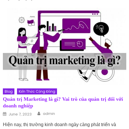
Blog
Kiến Thức Cộng Đồng
Quản trị Marketing là gì? Vai trò của quản trị đối với
doanh nghiệp
Author
Posted on
admin
June 7, 2023
Hiện nay, thị trường kinh doanh ngày càng phát triển và