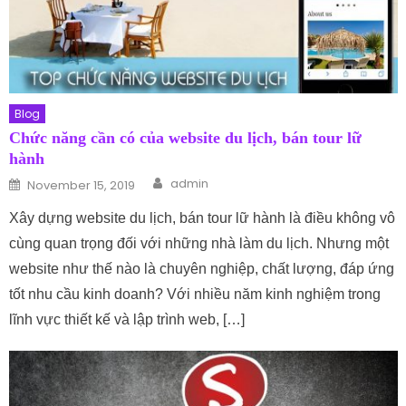
Blog
Chức năng cần có của website du lịch, bán tour lữ
hành
Author
Posted on
admin
November 15, 2019
Xây dựng website du lịch, bán tour lữ hành là điều không vô
cùng quan trọng đối với những nhà làm du lịch. Nhưng một
website như thế nào là chuyên nghiệp, chất lượng, đáp ứng
tốt nhu cầu kinh doanh? Với nhiều năm kinh nghiệm trong
lĩnh vực thiết kế và lập trình web, […]