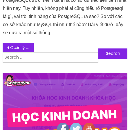
PostgreSQL được mệnh danh là cơ sở dữ liệu tiên tiến nhất
hiện nay. Tuy nhiên, không phải ai cũng hiểu rõ Postgresql
là gì, vai trò, tính năng của PostgreSQL ra sao? So với các
cơ sở khác như MySQL thì như thế nào? Bài viết dưới đây
sẽ đưa ra một số thông […]
Post navigation
Quản lý cơ sở dữ liệu dễ dàng cùng với phần mềm Navicat
Search for:
Follow