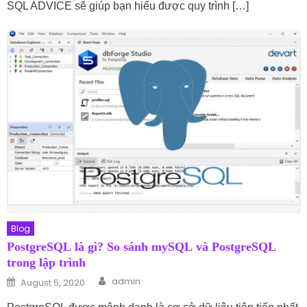
SQL ADVICE sẽ giúp bạn hiểu được quy trình […]
Blog
PostgreSQL là gì? So sánh mySQL và PostgreSQL
trong lập trình
Author
Posted on
admin
August 5, 2020