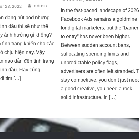
Author
n
admin
r 23, 2022
In the fast-paced landscape of 2026
n đang hút pod nhưng
Facebook Ads remains a goldmine
tinh dầu thì sẽ như thế
for digital marketers, but the “barrier
y ảnh hưởng gì không?
to entry” has never been higher.
à tình trạng khiến cho các
Between sudden account bans,
hó chịu hiện nay. Vậy
suffocating spending limits and
n nào dẫn đến tình trạng
unpredictable policy flags,
tinh dầu. Hãy cùng
advertisers are often left stranded. 
i tìm […]
stay competitive, you don’t just nee
a good creative, you need a rock-
solid infrastructure. In […]