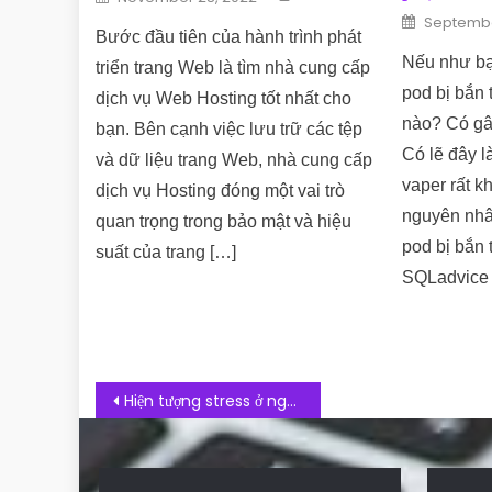
Posted o
Septembe
Bước đầu tiên của hành trình phát
Nếu như bạ
triển trang Web là tìm nhà cung cấp
pod bị bắn 
dịch vụ Web Hosting tốt nhất cho
nào? Có gâ
bạn. Bên cạnh việc lưu trữ các tệp
Có lẽ đây l
và dữ liệu trang Web, nhà cung cấp
vaper rất k
dịch vụ Hosting đóng một vai trò
nguyên nhâ
quan trọng trong bảo mật và hiệu
pod bị bắn 
suất của trang […]
SQLadvice đ
Post navigation
Hiện tượng stress ở người già: Nguyên nhân và cách điều trị