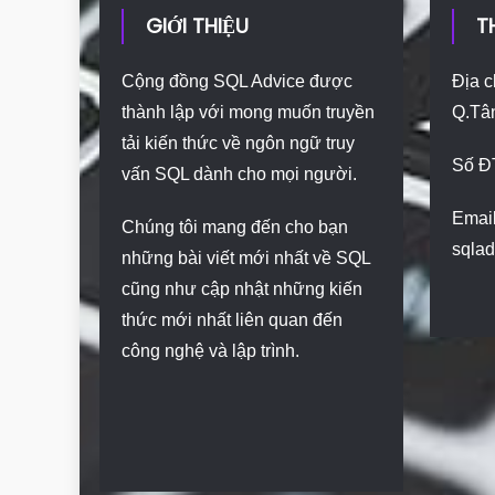
GIỚI THIỆU
T
Cộng đồng SQL Advice được
Địa c
thành lập với mong muốn truyền
Q.Tâ
tải kiến thức về ngôn ngữ truy
Số Đ
vấn SQL dành cho mọi người.
Email
Chúng tôi mang đến cho bạn
sqla
những bài viết mới nhất về SQL
cũng như cập nhật những kiến
thức mới nhất liên quan đến
công nghệ và lập trình.