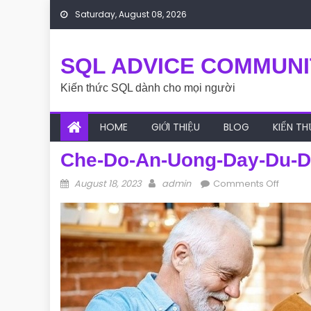
Skip to content
Saturday, August 08, 2026
SQL ADVICE COMMUNI
Kiến thức SQL dành cho mọi người
HOME
GIỚI THIỆU
BLOG
KIẾN T
Che-Do-An-Uong-Day-Du-D
Posted on
Author
on ch
August 18, 2023
admin
Comments Off