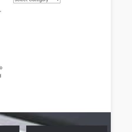
,
To
d