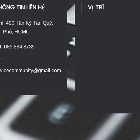
HÔNG TIN LIÊN HỆ
VỊ TRÍ
hỉ: 490 Tân Kỳ Tân Quý,
n Phú, HCMC
T: 085 884 8735
:
dvicecommunity@gmail.com