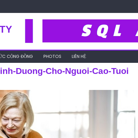
TY
HỨC CỘNG ĐỒNG
PHOTOS
LIÊN HỆ
inh-Duong-Cho-Nguoi-Cao-Tuoi
e-do-an-uong-day-du-dinh-duong-cho-nguoi-cao-tuoi