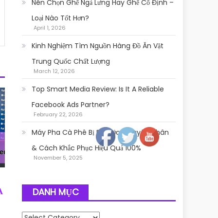
Nên Chọn Ghế Ngả Lưng Hay Ghế Cố Định –
Loại Nào Tốt Hơn?
April 1, 2026
Kinh Nghiệm Tìm Nguồn Hàng Đồ Ăn Vặt
Trung Quốc Chất Lượng
March 12, 2026
Top Smart Media Review: Is It A Reliable
Facebook Ads Partner?
February 22, 2026
Follow
Máy Pha Cà Phê Bị Rỉ Nước: Nguyên Nhân
& Cách Khắc Phục Hiệu Quả 100%
November 5, 2025
DANH MỤC
A
Danh mục