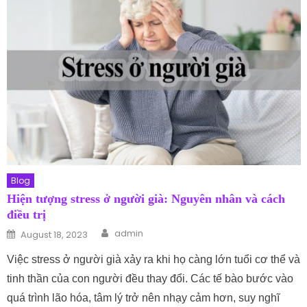
Blog
Hiện tượng stress ở người già: Nguyên nhân và cách
điều trị
Author
Posted on
admin
August 18, 2023
Việc stress ở người già xảy ra khi họ càng lớn tuổi cơ thể và
tinh thần của con người đều thay đổi. Các tế bào bước vào
quá trình lão hóa, tâm lý trở nên nhạy cảm hơn, suy nghĩ