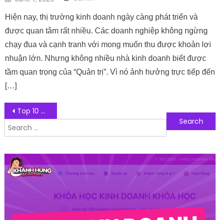
Hiện nay, thị trường kinh doanh ngày càng phát triển và
được quan tâm rất nhiều. Các doanh nghiệp không ngừng
chạy đua và cạnh tranh với mong muốn thu được khoản lợi
nhuận lớn. Nhưng không nhiều nhà kinh doanh biết được
tầm quan trọng của “Quản trị”. Vì nó ảnh hưởng trực tiếp đến
[…]
Post navigation
Top 10 nhà cung cấp VPS giá rẻ uy tín
Search for:
Follow