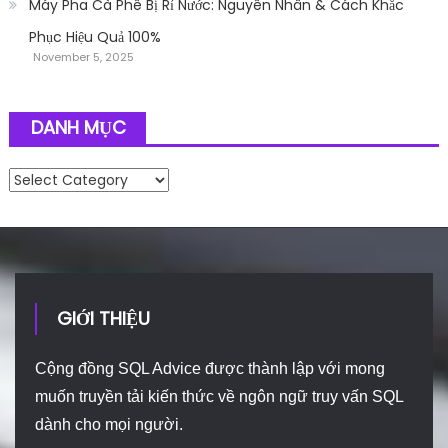
Máy Pha Cà Phê Bị Rỉ Nước: Nguyên Nhân & Cách Khắc
Phục Hiệu Quả 100%
November 5, 2025
DANH MỤC
Danh mục
GIỚI THIỆU
Cộng đồng SQL Advice được thành lập với mong
muốn truyền tải kiến thức về ngôn ngữ truy vấn SQL
dành cho mọi người.