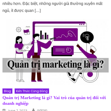
nhiều hơn. Đặc biệt, những người già thường xuyên mất
ngủ, ít được quan […]
Blog
Kiến Thức Cộng Đồng
Quản trị Marketing là gì? Vai trò của quản trị đối với
doanh nghiệp
Author
Posted on
admin
June 7, 2023