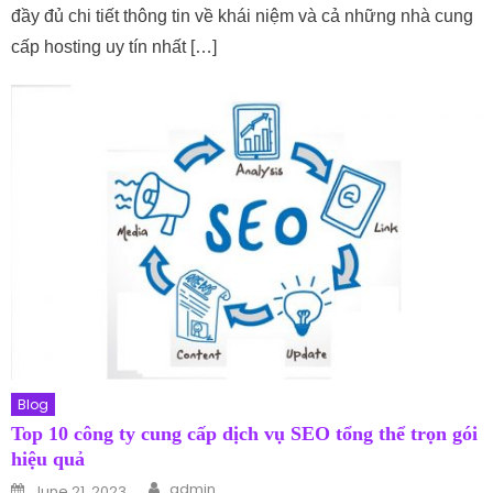
đầy đủ chi tiết thông tin về khái niệm và cả những nhà cung
cấp hosting uy tín nhất […]
Blog
Top 10 công ty cung cấp dịch vụ SEO tổng thể trọn gói
hiệu quả
Author
Posted on
admin
June 21, 2023