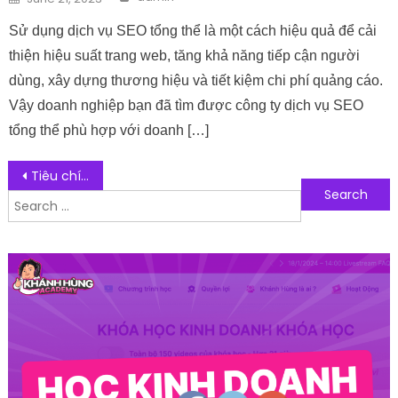
Sử dụng dịch vụ SEO tổng thể là một cách hiệu quả để cải
thiện hiệu suất trang web, tăng khả năng tiếp cận người
dùng, xây dựng thương hiệu và tiết kiệm chi phí quảng cáo.
Vậy doanh nghiệp bạn đã tìm được công ty dịch vụ SEO
tổng thể phù hợp với doanh […]
Post navigation
Tiêu chí lựa chọn nhà cung cấp Hosting chất lượng, uy tín
Search for:
Follow