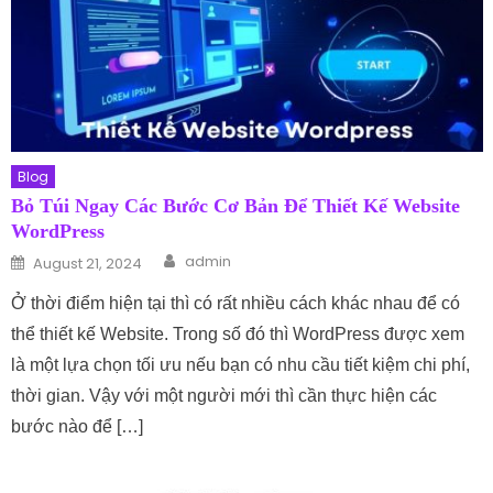
Blog
Bỏ Túi Ngay Các Bước Cơ Bản Để Thiết Kế Website
WordPress
Author
Posted on
admin
August 21, 2024
Ở thời điểm hiện tại thì có rất nhiều cách khác nhau để có
thể thiết kế Website. Trong số đó thì WordPress được xem
là một lựa chọn tối ưu nếu bạn có nhu cầu tiết kiệm chi phí,
thời gian. Vậy với một người mới thì cần thực hiện các
bước nào để […]