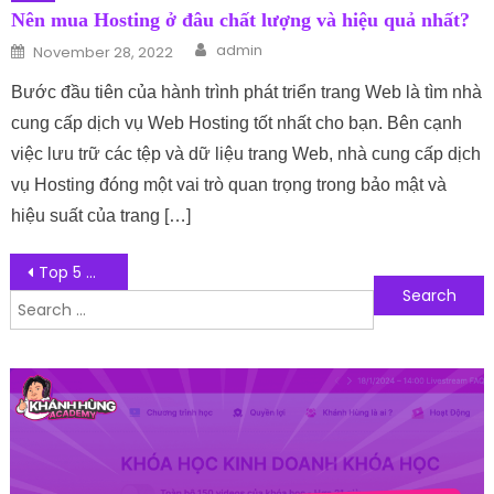
Nên mua Hosting ở đâu chất lượng và hiệu quả nhất?
Author
Posted on
admin
November 28, 2022
Bước đầu tiên của hành trình phát triển trang Web là tìm nhà
cung cấp dịch vụ Web Hosting tốt nhất cho bạn. Bên cạnh
việc lưu trữ các tệp và dữ liệu trang Web, nhà cung cấp dịch
vụ Hosting đóng một vai trò quan trọng trong bảo mật và
hiệu suất của trang […]
Post navigation
Top 5 mẹo giúp tối ưu Hosting cPanel giúp tăng tốc Website
Search for:
Follow