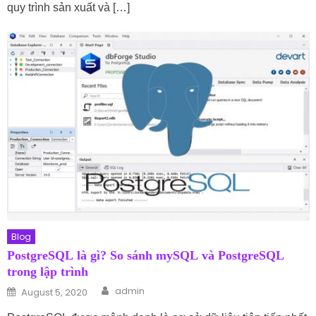
quy trình sản xuất và […]
Blog
PostgreSQL là gì? So sánh mySQL và PostgreSQL
trong lập trình
Author
Posted on
admin
August 5, 2020