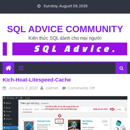
Skip to content
Sunday, August 09, 2026
SQL ADVICE COMMUNITY
Kiến thức SQL dành cho mọi người
Kich-Hoat-Litespeed-Cache
Posted on
Author
on kich-hoat-
January 3, 2023
admin
Comments Off
litespeed-cache