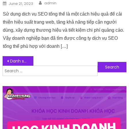
Author
Posted on
admin
June 21, 2023
Sử dụng dịch vụ SEO tổng thể là một cách hiệu quả để cải
thiện hiệu suất trang web, tăng khả năng tiếp cận người
dùng, xây dựng thương hiệu và tiết kiệm chi phí quảng cáo.
Vậy doanh nghiệp bạn đã tìm được công ty dịch vụ SEO
tổng thể phù hợp với doanh […]
Post navigation
Danh sách 10 công ty chuyên thiết kế website – công ty lập trình thiết kế web app
Search for:
Follow