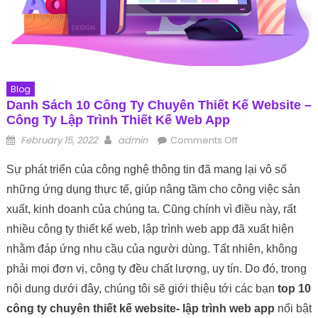
Blog
Danh Sách 10 Công Ty Chuyên Thiết Kế Website –
Công Ty Lập Trình Thiết Kế Web App
Posted on
Author
on Danh sách 10
February 15, 2022
admin
Comments Off
công ty chuyên
Sự phát triển của công nghệ thông tin đã mang lại vô số
thiết kế website –
công ty lập trình
những ứng dụng thực tế, giúp nâng tầm cho công việc sản
thiết kế web app
xuất, kinh doanh của chúng ta. Cũng chính vì điều này, rất
nhiều công ty thiết kế web, lập trình web app đã xuất hiện
nhằm đáp ứng nhu cầu của người dùng. Tất nhiên, không
phải mọi đơn vị, công ty đều chất lượng, uy tín. Do đó, trong
nội dung dưới đây, chúng tôi sẽ giới thiệu tới các bạn
top 10
công ty chuyên thiết kế website- lập trình web app
nổi bật