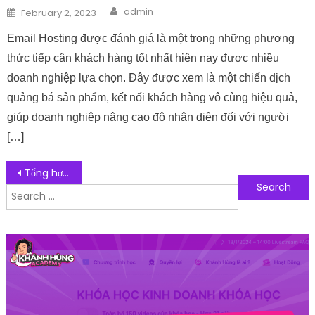
Author
Posted on
admin
February 2, 2023
Email Hosting được đánh giá là một trong những phương
thức tiếp cận khách hàng tốt nhất hiện nay được nhiều
doanh nghiệp lựa chọn. Đây được xem là một chiến dịch
quảng bá sản phẩm, kết nối khách hàng vô cùng hiệu quả,
giúp doanh nghiệp nâng cao độ nhận diện đối với người
[…]
Post navigation
Tổng hợp 10 dịch vụ lưu trữ đám mây giúp dữ liệu của bạn an toàn
Search for:
Follow