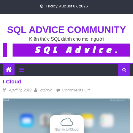
Skip to content
Friday, August 07, 2026
SQL ADVICE COMMUNITY
Kiến thức SQL dành cho mọi người
I-Cloud
Posted on
Author
on i-cloud
April 12, 2019
admin
Comments Off