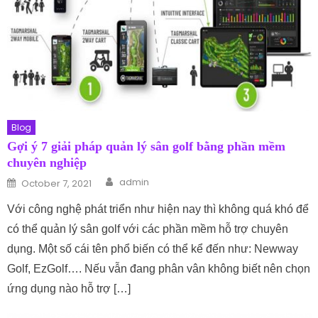
Blog
Gợi ý 7 giải pháp quản lý sân golf bằng phần mềm
chuyên nghiệp
Author
Posted on
admin
October 7, 2021
Với công nghệ phát triển như hiện nay thì không quá khó để
có thể quản lý sân golf với các phần mềm hỗ trợ chuyên
dụng. Một số cái tên phổ biến có thể kể đến như: Newway
Golf, EzGolf…. Nếu vẫn đang phân vân không biết nên chọn
ứng dụng nào hỗ trợ […]