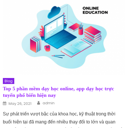
Blog
Top 5 phần mềm dạy học online, app dạy học trực
tuyến phổ biến hiện nay
Author
Posted on
admin
May 26, 2021
Sự phát triển vượt bậc của khoa học, kỹ thuật trong thời
buổi hiện tại đã mang đến nhiều thay đổi to lớn và quan