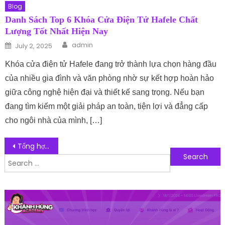
Blog
Danh Sách Top 6 Khóa Cửa Điện Tử Hafele Chất
Lượng Tốt Nhất Hiện Nay
Author
Posted on
admin
July 2, 2025
Khóa cửa điện tử Hafele đang trở thành lựa chọn hàng đầu
của nhiều gia đình và văn phòng nhờ sự kết hợp hoàn hảo
giữa công nghệ hiện đại và thiết kế sang trọng. Nếu bạn
đang tìm kiếm một giải pháp an toàn, tiện lợi và đẳng cấp
cho ngôi nhà của mình, […]
Post navigation
Tổng hợp 10 phần mềm quản lý mầm non phổ biến nhất hiện nay
Search for: