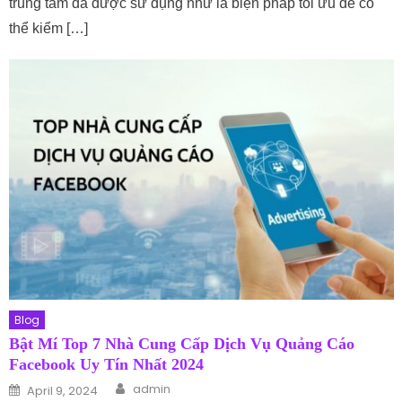
trung tâm đã được sử dụng như là biện pháp tối ưu để có
thể kiểm […]
Blog
Bật Mí Top 7 Nhà Cung Cấp Dịch Vụ Quảng Cáo
Facebook Uy Tín Nhất 2024
Author
Posted on
admin
April 9, 2024