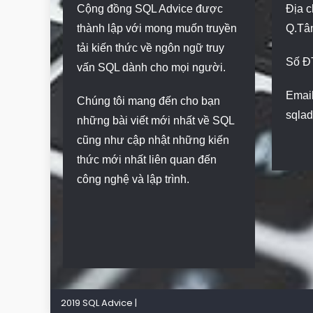
Cộng đồng SQL Advice được
Địa c
thành lập với mong muốn truyền
Q.Tâ
tải kiến thức về ngôn ngữ truy
Số Đ
vấn SQL dành cho mọi người.
Email
Chúng tôi mang đến cho bạn
sqla
những bài viết mới nhất về SQL
cũng như cập nhật những kiến
thức mới nhất liên quan đến
công nghệ và lập trình.
2019 SQL Advice
|