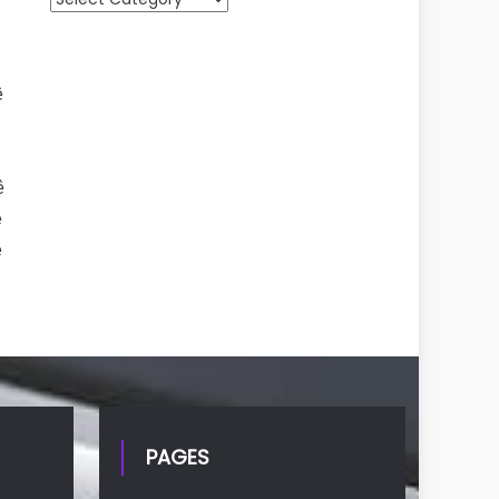
o
ê
ê
ề
ề
PAGES