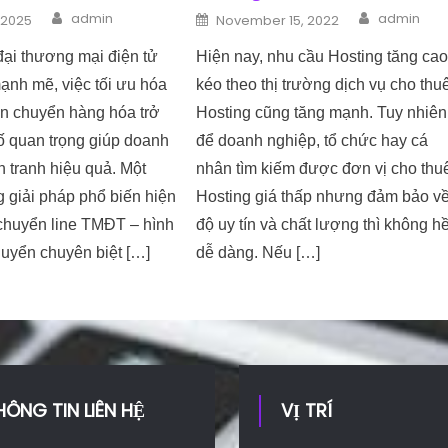
Author
Author
n
Posted on
admin
admin
 2025
November 15, 2022
đại thương mại điện tử
Hiện nay, nhu cầu Hosting tăng ca
mạnh mẽ, việc tối ưu hóa
kéo theo thị trường dịch vụ cho thu
ận chuyển hàng hóa trở
Hosting cũng tăng mạnh. Tuy nhiên
ố quan trọng giúp doanh
để doanh nghiệp, tổ chức hay cá
 tranh hiệu quả. Một
nhân tìm kiếm được đơn vị cho thu
 giải pháp phổ biến hiện
Hosting giá thấp nhưng đảm bảo v
 chuyển line TMĐT – hình
độ uy tín và chất lượng thì không h
huyển chuyên biệt […]
dễ dàng. Nếu […]
HÔNG TIN LIÊN HỆ
VỊ TRÍ