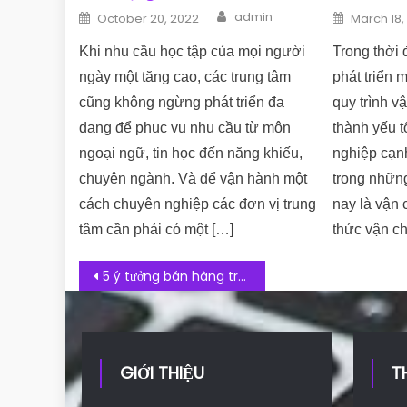
Author
Posted on
Posted o
admin
October 20, 2022
March 18,
Khi nhu cầu học tập của mọi người
Trong thời 
ngày một tăng cao, các trung tâm
phát triển 
cũng không ngừng phát triển đa
quy trình v
dạng để phục vụ nhu cầu từ môn
thành yếu t
ngoại ngữ, tin học đến năng khiếu,
nghiệp cạnh
chuyên ngành. Và để vận hành một
trong những
cách chuyên nghiệp các đơn vị trung
nay là vận
tâm cần phải có một […]
thức vận c
Post navigation
5 ý tưởng bán hàng trên mạng, bán hàng online giúp bạn luôn thành công
GIỚI THIỆU
T