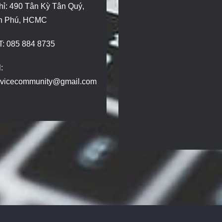
hỉ: 490 Tân Kỳ Tân Quý,
n Phú, HCMC
T: 085 884 8735
:
dvicecommunity@gmail.com