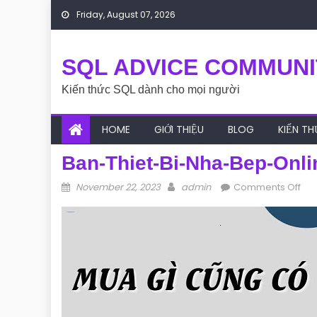
Skip to content
Friday, August 07, 2026
SQL ADVICE COMMUNI
Kiến thức SQL dành cho mọi người
HOME
GIỚI THIỆU
BLOG
KIẾN T
Ban-Thiet-Bi-Nha-Bep-Onli
Posted on
Author
on 
November 22, 2023
admin
Comments Off