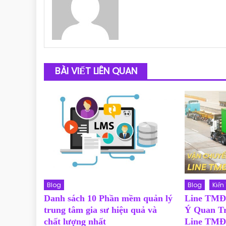
BÀI VIẾT LIÊN QUAN
Blog
Blog
Kiến
Danh sách 10 Phần mềm quản lý
Line TMĐ
trung tâm gia sư hiệu quả và
Ý Quan T
chất lượng nhất
Line TM