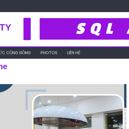
TY
HỨC CỘNG ĐỒNG
PHOTOS
LIÊN HỆ
ne
ban-thiet-bi-nha-bep-online