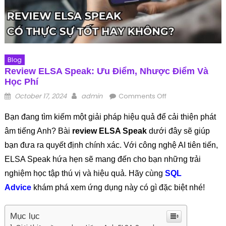
Blog
Review ELSA Speak: Ưu Điểm, Nhược Điểm Và
Học Phí
Posted on
Author
on Review ELSA
October 17, 2024
admin
Comments Off
Speak: Ưu Điểm,
Bạn đang tìm kiếm một giải pháp hiệu quả để cải thiện phát
Nhược Điểm Và
Học Phí
âm tiếng Anh? Bài
review ELSA Speak
dưới đây sẽ giúp
bạn đưa ra quyết định chính xác. Với công nghệ AI tiên tiến,
ELSA Speak hứa hẹn sẽ mang đến cho bạn những trải
nghiệm học tập thú vị và hiệu quả. Hãy cùng
SQL
Advice
khám phá xem ứng dụng này có gì đặc biệt nhé!
Mục lục