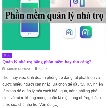
Blog
Quản lý nhà trọ bằng phần mềm hay thủ công?
Author
Posted on
admin
March 10, 2020
Hiện nay việc kinh doanh phòng trọ đang rất phát triển và
được nhiều người cân nhắc lựa chọn để đầu tư. Tuy nhiên
làm sao để quản lý một cách hiệu quả, tránh những phát
sinh và rủi ro không mong muốn là một trong những thách
thức của chủ nhà trọ. Vấn đề […]