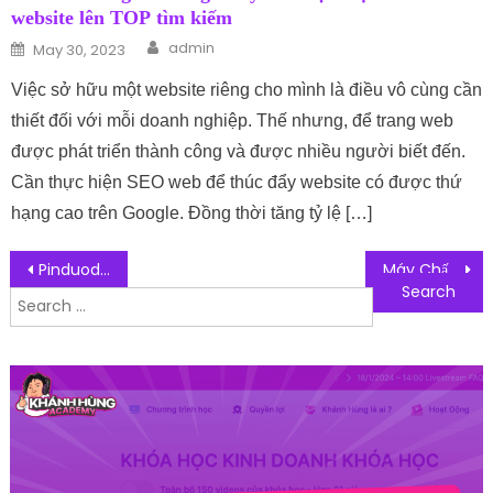
website lên TOP tìm kiếm
Author
Posted on
admin
May 30, 2023
Việc sở hữu một website riêng cho mình là điều vô cùng cần
thiết đối với mỗi doanh nghiệp. Thế nhưng, để trang web
được phát triển thành công và được nhiều người biết đến.
Cần thực hiện SEO web để thúc đẩy website có được thứ
hạng cao trên Google. Đồng thời tăng tỷ lệ […]
Post navigation
Pinduoduo Là Gì? Hướng Dẫn Cách Sử Dụng Pinduoduo Từ A-Z
Máy Chấm Công Vân Tay Là Gì? Các Loại Máy Chấm Công Phổ Biến Hiện Nay
Search for: