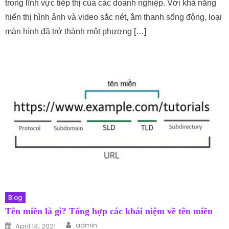
trong lĩnh vực tiếp thị của các doanh nghiệp. Với khả năng
hiển thị hình ảnh và video sắc nét, âm thanh sống động, loại
màn hình đã trở thành một phương […]
Blog
Tên miền là gì? Tổng hợp các khái niệm về tên miền
Author
Posted on
admin
April 14, 2021