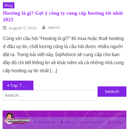
Blog
Hosting là gì? Gợi ý công ty cung cấp hosting tốt nhất
2023
Author
Posted on
admin
August 17, 2022
Cùng với câu hỏi “Hosting là gì?” thì mua hoặc thuê hosting
ở đâu uy tín, chất lượng cũng là câu hỏi được nhiều người
đặt ra. Trong bài viết này, SqlAdvice sẽ cung cấp cho bạn
đầy đủ chi tiết thông tin về khái niệm và cả những nhà cung
cấp hosting uy tín nhất […]
Post navigation
Top 7 mẫu website doanh nghiệp kinh doanh nổi bật – đẳng cấp riêng
Search for: