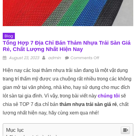
Blog
Tổng Hợp 7 Địa Chỉ Bán Thảm Nhựa Trải Sàn Giá
Rẻ, Chất Lượng Nhất Hiện Nay
Posted on
Author
on Tổng hợp 7 địa
August 23, 2023
admin
Comments Off
chỉ bán thảm nhựa
Hiện nay các loại thảm nhựa trải sàn đang là một vật dụng
trải sàn giá rẻ, chất
lượng nhất hiện nay
trang trí thẩm mỹ được ưa chuộng rất nhiều trong các không
gian mở tại văn phòng, nhà kho, hay sử dụng cho mục đích
lót sàn tại gia đình. Vì vậy, trong bài viết này
chúng tôi
sẽ
chia sẻ TOP 7 địa chỉ bán
thảm nhựa trải sàn giá rẻ
, chất
lượng nhất hiện nay, hãy cùng xem qua nhé!
Mục lục