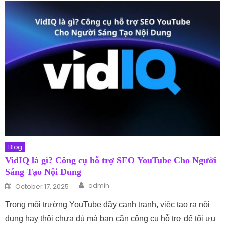
Blog
VidIQ là gì? Công cụ hỗ trợ SEO YouTube Cho Người
Sáng Tạo Nội Dung
Author
Posted on
admin
October 17, 2025
Trong môi trường YouTube đầy cạnh tranh, việc tạo ra nội
dung hay thôi chưa đủ mà bạn cần công cụ hỗ trợ để tối ưu