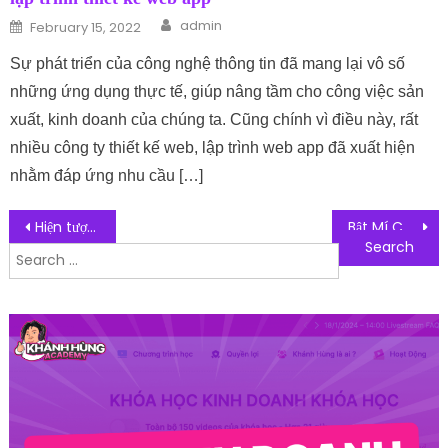
Author
Posted on
admin
February 15, 2022
Sự phát triển của công nghệ thông tin đã mang lại vô số
những ứng dụng thực tế, giúp nâng tầm cho công việc sản
xuất, kinh doanh của chúng ta. Cũng chính vì điều này, rất
nhiều công ty thiết kế web, lập trình web app đã xuất hiện
nhằm đáp ứng nhu cầu […]
Post navigation
Hiện tượng stress ở người già: Nguyên nhân và cách điều trị
Bật Mí Cách Nhập Hàng Từ Trung Quốc Về Việt Nam Giá Rẻ, Uy Tín
Search for: