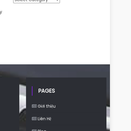
y
ề
PAGES
Giới thiệu
Liên Hệ