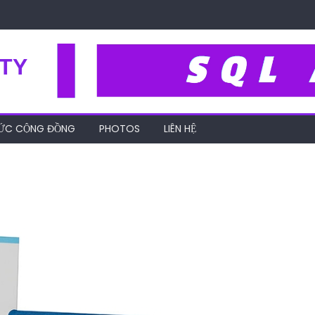
TY
HỨC CỘNG ĐỒNG
PHOTOS
LIÊN HỆ
-khong-tieu