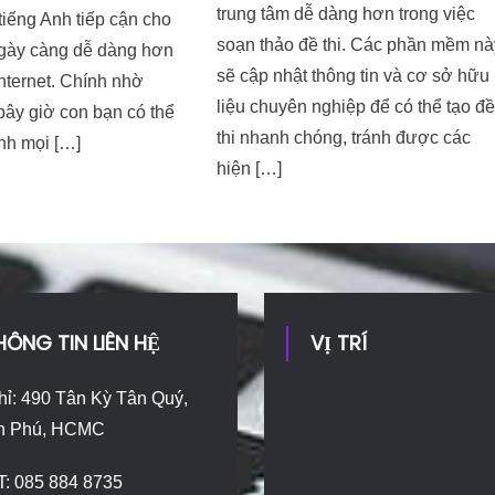
trung tâm dễ dàng hơn trong việc
 tiếng Anh tiếp cận cho
soạn thảo đề thi. Các phần mềm nà
ngày càng dễ dàng hơn
sẽ cập nhật thông tin và cơ sở hữu
nternet. Chính nhờ
liệu chuyên nghiệp để có thể tạo đ
ì bây giờ con bạn có thể
thi nhanh chóng, tránh được các
nh mọi […]
hiện […]
HÔNG TIN LIÊN HỆ
VỊ TRÍ
hỉ: 490 Tân Kỳ Tân Quý,
n Phú, HCMC
T: 085 884 8735