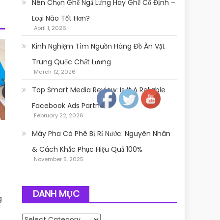
Nên Chọn Ghế Ngả Lưng Hay Ghế Cố Định –
Loại Nào Tốt Hơn?
April 1, 2026
Kinh Nghiệm Tìm Nguồn Hàng Đồ Ăn Vặt
Trung Quốc Chất Lượng
March 12, 2026
Follow
Top Smart Media Review: Is It A Reliable
Facebook Ads Partner?
February 22, 2026
Máy Pha Cà Phê Bị Rỉ Nước: Nguyên Nhân
& Cách Khắc Phục Hiệu Quả 100%
November 5, 2025
DANH MỤC
g
Danh mục