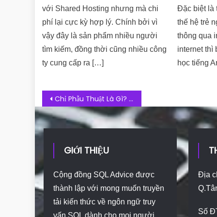
với Shared Hosting nhưng mà chi
Đặc biệt là
phí lại cực kỳ hợp lý. Chính bởi vì
thế hệ trẻ 
vậy đây là sản phẩm nhiều người
thông qua i
tìm kiếm, đồng thời cũng nhiều công
internet th
ty cung cấp ra […]
học tiếng A
Post navigation
Chỉ Phẫu Thuật Là Gì? Các Loại Chỉ Phẫu Thuật Và Ứng Dụng Trong Y Học
GIỚI THIỆU
T
Cộng đồng SQL Advice được
Địa c
thành lập với mong muốn truyền
Q.Tâ
tải kiến thức về ngôn ngữ truy
Số Đ
vấn SQL dành cho mọi người.