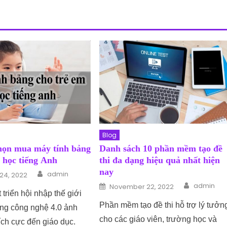
Blog
chọn mua máy tính bảng
Danh sách 10 phần mềm tạo đề
 học tiếng Anh
thi đa dạng hiệu quả nhất hiện
Author
nay
n
admin
24, 2022
Author
Posted on
admin
November 22, 2022
 triển hội nhập thế giới
Phần mềm tạo đề thi hỗ trợ lý tưởn
ng công nghệ 4.0 ảnh
cho các giáo viên, trường học và
ích cực đến giáo dục.