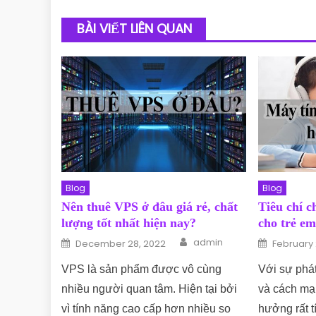
BÀI VIẾT LIÊN QUAN
Blog
Blog
Nên thuê VPS ở đâu giá rẻ, chất
Tiêu chí 
lượng tốt nhất hiện nay?
cho trẻ em
Author
Posted on
Posted o
admin
December 28, 2022
February 
VPS là sản phẩm được vô cùng
Với sự phát
nhiều người quan tâm. Hiện tại bởi
và cách mạ
vì tính năng cao cấp hơn nhiều so
hưởng rất t